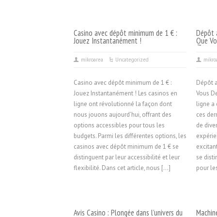
Casino avec dépôt minimum de 1 € :
Dépôt 
Jouez Instantanément !
Que Vo
mikroarea
Uncategorized
mikro
Casino avec dépôt minimum de 1 € :
Dépôt a
Jouez Instantanément ! Les casinos en
Vous De
ligne ont révolutionné la façon dont
ligne a
nous jouons aujourd’hui, offrant des
ces der
options accessibles pour tous les
de dive
budgets. Parmi les différentes options, les
expérie
casinos avec dépôt minimum de 1 € se
excitan
distinguent par leur accessibilité et leur
se dist
flexibilité. Dans cet article, nous […]
pour le
Avis Casino : Plongée dans l’univers du
Machine