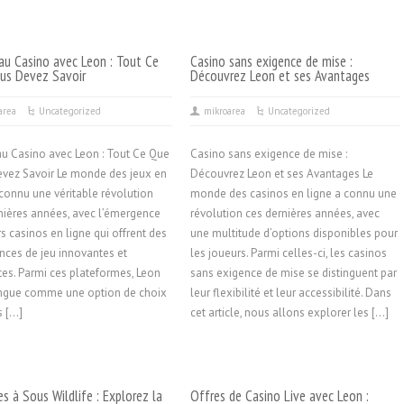
au Casino avec Leon : Tout Ce
Casino sans exigence de mise :
us Devez Savoir
Découvrez Leon et ses Avantages
area
Uncategorized
mikroarea
Uncategorized
u Casino avec Leon : Tout Ce Que
Casino sans exigence de mise :
vez Savoir Le monde des jeux en
Découvrez Leon et ses Avantages Le
 connu une véritable révolution
monde des casinos en ligne a connu une
nières années, avec l’émergence
révolution ces dernières années, avec
rs casinos en ligne qui offrent des
une multitude d’options disponibles pour
nces de jeu innovantes et
les joueurs. Parmi celles-ci, les casinos
tes. Parmi ces plateformes, Leon
sans exigence de mise se distinguent par
ingue comme une option de choix
leur flexibilité et leur accessibilité. Dans
s […]
cet article, nous allons explorer les […]
s à Sous Wildlife : Explorez la
Offres de Casino Live avec Leon :