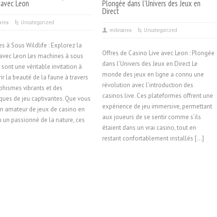
 avec Leon
Plongée dans l’Univers des Jeux en
Direct
area
Uncategorized
mikroarea
Uncategorized
s à Sous Wildlife : Explorez la
Offres de Casino Live avec Leon : Plongée
avec Leon Les machines à sous
dans l’Univers des Jeux en Direct Le
 sont une véritable invitation à
monde des jeux en ligne a connu une
ir la beauté de la faune à travers
révolution avec l’introduction des
phismes vibrants et des
casinos live. Ces plateformes offrent une
ues de jeu captivantes. Que vous
expérience de jeu immersive, permettant
n amateur de jeux de casino en
aux joueurs de se sentir comme s’ils
u un passionné de la nature, ces
étaient dans un vrai casino, tout en
restant confortablement installés […]