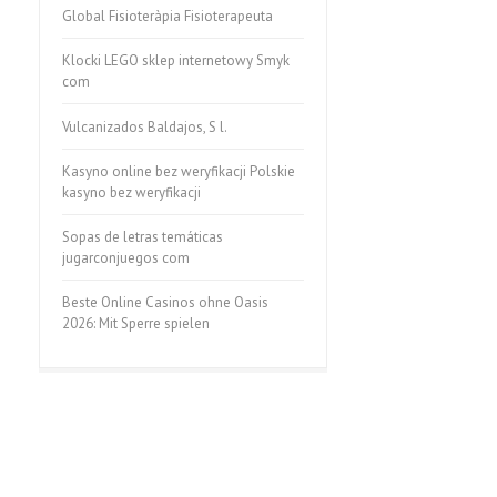
Global Fisioteràpia Fisioterapeuta
Klocki LEGO sklep internetowy Smyk
com
Vulcanizados Baldajos, S l.
Kasyno online bez weryfikacji Polskie
kasyno bez weryfikacji
Sopas de letras temáticas
jugarconjuegos com
Beste Online Casinos ohne Oasis
2026: Mit Sperre spielen