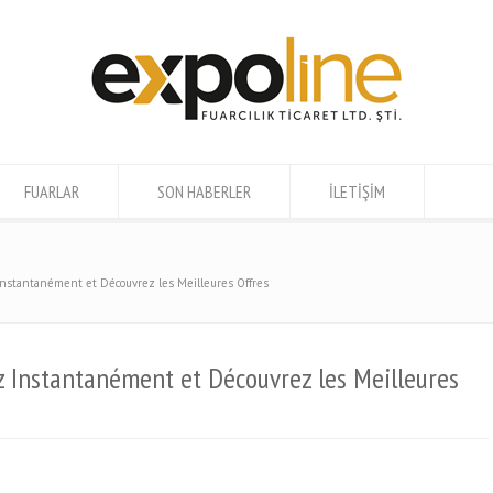
FUARLAR
SON HABERLER
İLETİŞİM
Instantanément et Découvrez les Meilleures Offres
z Instantanément et Découvrez les Meilleures