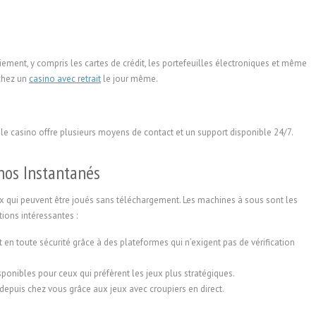
iement, y compris les cartes de crédit, les portefeuilles électroniques et même
rchez un
casino avec retrait
le jour même.
 le casino offre plusieurs moyens de contact et un support disponible 24/7.
inos Instantanés
ux qui peuvent être joués sans téléchargement. Les machines à sous sont les
tions intéressantes :
 en toute sécurité grâce à des plateformes qui n’exigent pas de vérification
isponibles pour ceux qui préfèrent les jeux plus stratégiques.
l depuis chez vous grâce aux jeux avec croupiers en direct.