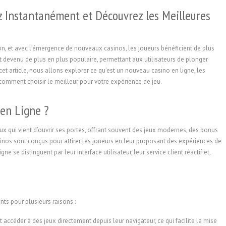
z Instantanément et Découvrez les Meilleures
n, et avec l’émergence de nouveaux casinos, les joueurs bénéficient de plus
 devenu de plus en plus populaire, permettant aux utilisateurs de plonger
et article, nous allons explorer ce qu’est un nouveau casino en ligne, les
comment choisir le meilleur pour votre expérience de jeu.
 en Ligne ?
x qui vient d’ouvrir ses portes, offrant souvent des jeux modernes, des bonus
sinos sont conçus pour attirer les joueurs en leur proposant des expériences de
 se distinguent par leur interface utilisateur, leur service client réactif et,
nts pour plusieurs raisons :
 accéder à des jeux directement depuis leur navigateur, ce qui facilite la mise