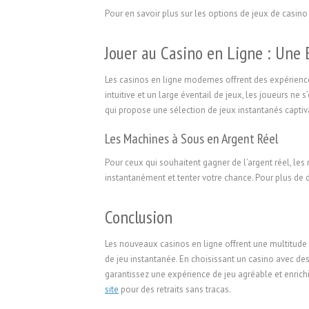
Pour en savoir plus sur les options de jeux de casino
Jouer au Casino en Ligne : Une 
Les casinos en ligne modernes offrent des expérience
intuitive et un large éventail de jeux, les joueurs ne
qui propose une sélection de jeux instantanés captiv
Les Machines à Sous en Argent Réel
Pour ceux qui souhaitent gagner de l’argent réel, le
instantanément et tenter votre chance. Pour plus de d
Conclusion
Les nouveaux casinos en ligne offrent une multitude 
de jeu instantanée. En choisissant un casino avec des 
garantissez une expérience de jeu agréable et enrichi
site
pour des retraits sans tracas.