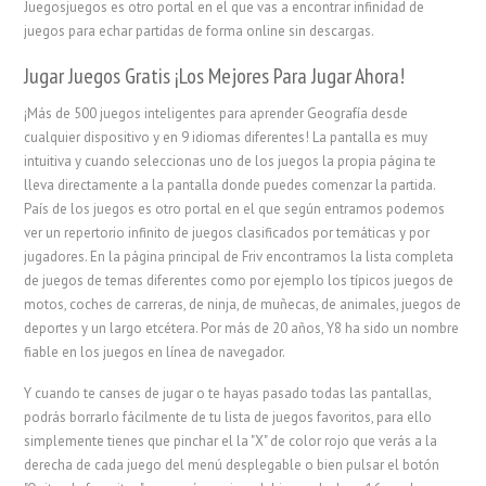
Juegosjuegos es otro portal en el que vas a encontrar infinidad de
juegos para echar partidas de forma online sin descargas.
Jugar Juegos Gratis ¡Los Mejores Para Jugar Ahora!
¡Más de 500 juegos inteligentes para aprender Geografía desde
cualquier dispositivo y en 9 idiomas diferentes! La pantalla es muy
intuitiva y cuando seleccionas uno de los juegos la propia página te
lleva directamente a la pantalla donde puedes comenzar la partida.
País de los juegos es otro portal en el que según entramos podemos
ver un repertorio infinito de juegos clasificados por temáticas y por
jugadores. En la página principal de Friv encontramos la lista completa
de juegos de temas diferentes como por ejemplo los típicos juegos de
motos, coches de carreras, de ninja, de muñecas, de animales, juegos de
deportes y un largo etcétera. Por más de 20 años, Y8 ha sido un nombre
fiable en los juegos en línea de navegador.
Y cuando te canses de jugar o te hayas pasado todas las pantallas,
podrás borrarlo fácilmente de tu lista de juegos favoritos, para ello
simplemente tienes que pinchar el la "X" de color rojo que verás a la
derecha de cada juego del menú desplegable o bien pulsar el botón