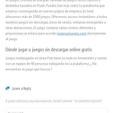
en juegos. Disfruta de una gran variedad de juegos retros clásicos y
divertidos basados en Flash. Puedes leer más sobre la plataforma que
estamos construyendo en nuestra página de empresa. En total
ofrecemos más de 1000 juegos. Ofrecemos acceso instantáneo a todos
nuestros juegos sin descargas, inicio de sesión, ventanas emergentes u
otras distracciones. El juego contiene varios niveles diferentes y
proporciona un enlace para acceder
jugarconjuegos.com
directamente
al juego.
Dónde jugar a juegos sin descargar online gratis
Juegos multijugador en línea Poki tiene su sede en Amsterdam y cuenta
con un equipo de 40 personas trabajando en la plataforma. ¿ No
encuentras el juego que buscas ?
Leave a Reply
E-posta adresiniz yayınlanmayacak.
Gerekli alanlar
*
ile işaretlenmişlerdir