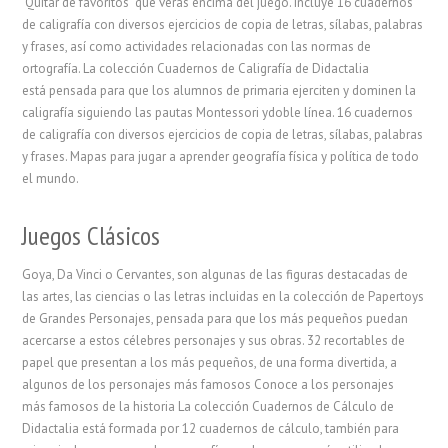
"Quitar de favoritos" que verás encima del juego. Incluye 16 cuadernos
de caligrafía con diversos ejercicios de copia de letras, sílabas, palabras
y frases, así como actividades relacionadas con las normas de
ortografía. La colección Cuadernos de Caligrafía de Didactalia
está pensada para que los alumnos de primaria ejerciten y dominen la
caligrafía siguiendo las pautas Montessori ydoble línea. 16 cuadernos
de caligrafía con diversos ejercicios de copia de letras, sílabas, palabras
y frases. Mapas para jugar a aprender geografía física y política de todo
el mundo.
Juegos Clásicos
Goya, Da Vinci o Cervantes, son algunas de las figuras destacadas de
las artes, las ciencias o las letras incluidas en la colección de Papertoys
de Grandes Personajes, pensada para que los más pequeños puedan
acercarse a estos célebres personajes y sus obras. 32 recortables de
papel que presentan a los más pequeños, de una forma divertida, a
algunos de los personajes más famosos Conoce a los personajes
más famosos de la historia La colección Cuadernos de Cálculo de
Didactalia está formada por 12 cuadernos de cálculo, también para