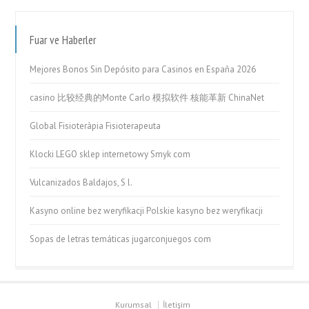
Fuar ve Haberler
Mejores Bonos Sin Depósito para Casinos en España 2026
casino 比较经典的Monte Carlo 模拟软件 核能革新 ChinaNet
Global Fisioteràpia Fisioterapeuta
Klocki LEGO sklep internetowy Smyk com
Vulcanizados Baldajos, S l.
Kasyno online bez weryfikacji Polskie kasyno bez weryfikacji
Sopas de letras temáticas jugarconjuegos com
Kurumsal
İletişim