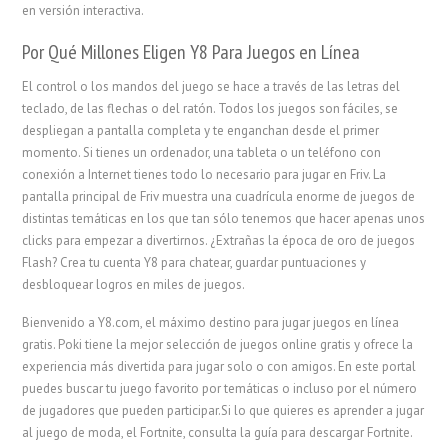
en versión interactiva.
Por Qué Millones Eligen Y8 Para Juegos en Línea
El control o los mandos del juego se hace a través de las letras del
teclado, de las flechas o del ratón. Todos los juegos son fáciles, se
despliegan a pantalla completa y te enganchan desde el primer
momento. Si tienes un ordenador, una tableta o un teléfono con
conexión a Internet tienes todo lo necesario para jugar en Friv. La
pantalla principal de Friv muestra una cuadrícula enorme de juegos de
distintas temáticas en los que tan sólo tenemos que hacer apenas unos
clicks para empezar a divertirnos. ¿Extrañas la época de oro de juegos
Flash? Crea tu cuenta Y8 para chatear, guardar puntuaciones y
desbloquear logros en miles de juegos.
Bienvenido a Y8.com, el máximo destino para jugar juegos en línea
gratis. Poki tiene la mejor selección de juegos online gratis y ofrece la
experiencia más divertida para jugar solo o con amigos. En este portal
puedes buscar tu juego favorito por temáticas o incluso por el número
de jugadores que pueden participar.Si lo que quieres es aprender a jugar
al juego de moda, el Fortnite, consulta la guía para descargar Fortnite.