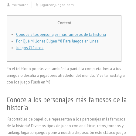
mikroarea
jugarconjuegos.com
Content
Conoce a los personajes más famosos de la historia
Por Qué Millones Eligen Y8 Para Juegos en Línea
Juegos Clásicos
En el teléfono podrás ver también la pantalla completa. Invita a tus
amigos o desafía a jugadores alrededor del mundo. ¡Vive la nostalgia
con los juego Flash en Y8!
Conoce a los personajes más famosos de la
historia
¡Recortables de papel que representan a los personajes más famosos
de la historia! Diversos tipos de juego con analíticas, retos, torneos y
ranking. Jugarconjuegos pone a nuestra disposición este clásico juego