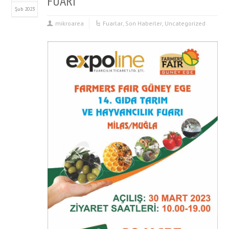
FUARI
Şub 2023
mikroarea
Fuarlar
,
Son Haberler
,
Uncategorized