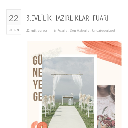
3.EVLİLİK HAZIRLIKLARI FUARI
22
Eki 2021
mikroarea
Fuarlar
,
Son Haberler
,
Uncategorized