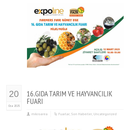
16.GIDA TARIM VE HAYVANCILIK
20
FUARI
Oca 2025
mikroarea
Fuarlar
,
Son Haberler
,
Uncategorized