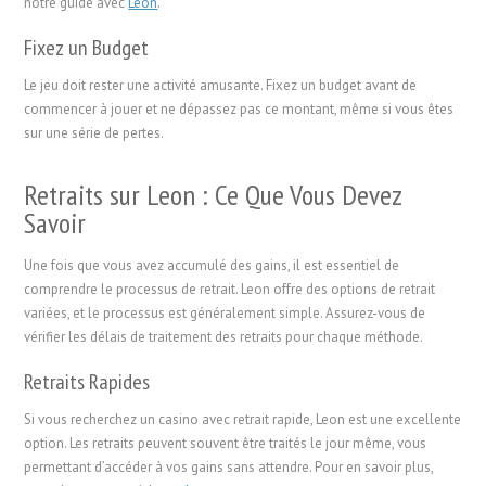
notre guide avec
Leon
.
Fixez un Budget
Le jeu doit rester une activité amusante. Fixez un budget avant de
commencer à jouer et ne dépassez pas ce montant, même si vous êtes
sur une série de pertes.
Retraits sur Leon : Ce Que Vous Devez
Savoir
Une fois que vous avez accumulé des gains, il est essentiel de
comprendre le processus de retrait. Leon offre des options de retrait
variées, et le processus est généralement simple. Assurez-vous de
vérifier les délais de traitement des retraits pour chaque méthode.
Retraits Rapides
Si vous recherchez un casino avec retrait rapide, Leon est une excellente
option. Les retraits peuvent souvent être traités le jour même, vous
permettant d’accéder à vos gains sans attendre. Pour en savoir plus,