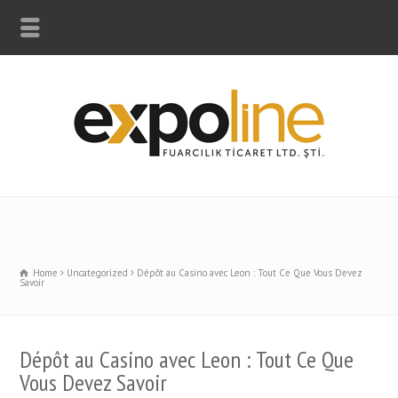
Home
Uncategorized
Dépôt au Casino avec Leon : Tout Ce Que Vous Devez
Savoir
Dépôt au Casino avec Leon : Tout Ce Que
Vous Devez Savoir