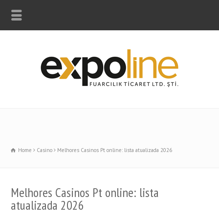
Home
Casino
Melhores Casinos Pt online: lista atualizada 2026
Melhores Casinos Pt online: lista
atualizada 2026