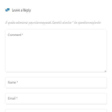
Leave a Reply
E-posta adresiniz yayınlanmayacak.
Gerekli alanlar
*
ile işaretlenmişlerdir