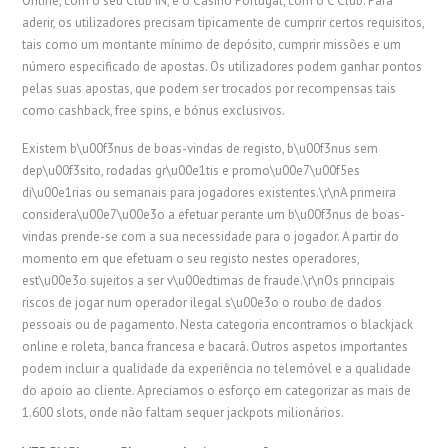
Online, com o seu Club IN, e o Casino Portugal, com o C Club. Para
aderir, os utilizadores precisam tipicamente de cumprir certos requisitos,
tais como um montante mínimo de depósito, cumprir missões e um
número especificado de apostas. Os utilizadores podem ganhar pontos
pelas suas apostas, que podem ser trocados por recompensas tais
como cashback, free spins, e bónus exclusivos.
Existem b\u00f3nus de boas-vindas de registo, b\u00f3nus sem
dep\u00f3sito, rodadas gr\u00e1tis e promo\u00e7\u00f5es
di\u00e1rias ou semanais para jogadores existentes.\r\nA primeira
considera\u00e7\u00e3o a efetuar perante um b\u00f3nus de boas-
vindas prende-se com a sua necessidade para o jogador. A partir do
momento em que efetuam o seu registo nestes operadores,
est\u00e3o sujeitos a ser v\u00edtimas de fraude.\r\nOs principais
riscos de jogar num operador ilegal s\u00e3o o roubo de dados
pessoais ou de pagamento. Nesta categoria encontramos o blackjack
online e roleta, banca francesa e bacará. Outros aspetos importantes
podem incluir a qualidade da experiência no telemóvel e a qualidade
do apoio ao cliente. Apreciamos o esforço em categorizar as mais de
1.600 slots, onde não faltam sequer jackpots milionários.