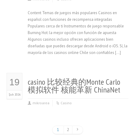
Content Temas de juegos más populares Casinos en
español con funciones de recompensa integradas
Populares cerca de ti Instrumentos de juego responsable
Burning Hot: la mejor opción con función de apuesta
Algunos casinos incluso ofrecen aplicaciones bien
diseñadas que puedes descargar desde Android o iOS. Sí, la
mayoría de los casinos online Chile son confiables […]
casino 比较经典的Monte Carlo
19
模拟软件 核能革新 ChinaNet
Şub 2026
mikroarea
Casino
1
2