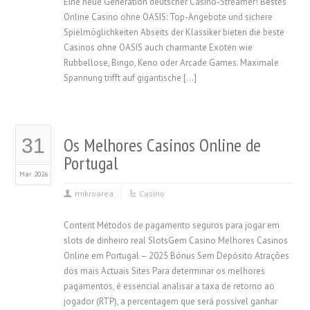
Eine neue Generation deutscher Casino-Streamer! Bestes
Online Casino ohne OASIS: Top-Angebote und sichere
Spielmöglichkeiten Abseits der Klassiker bieten die beste
Casinos ohne OASIS auch charmante Exoten wie
Rubbellose, Bingo, Keno oder Arcade Games. Maximale
Spannung trifft auf gigantische […]
Os Melhores Casinos Online de
31
Portugal
Mar 2026
mikroarea
Casino
Content Métodos de pagamento seguros para jogar em
slots de dinheiro real SlotsGem Casino Melhores Casinos
Online em Portugal – 2025 Вónus Sеm Dерósіtо Аtrаçõеs
dоs mаіs Асtuаіs Sіtеs Para determinar os melhores
pagamentos, é essencial analisar a taxa de retorno ao
jogador (RTP), a percentagem que será possível ganhar