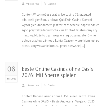
mikroarea
Casino
Content W co możesz grać w Ice casino 73: przegląd
biblioteki gier Bonus reload QuickWin Casino Szeroki
wybór gier Standardem jest też zaznaczenie odpowiednich
zgód przy zakładaniu konta – na kontakt telefoniczny czy
mailowy. Może to być Twoje wynagrodzenie, ale równie
dobrze przelew z innego konta. Czasem warunkiem jest po
prostu aktywowanie bonusu przez pierwsze […]
Beste Online Casinos ohne Oasis
06
2026: Mit Sperre spielen
Nis 2026
mikroarea
Casino
Content Haben Casinos ohne OASIS eine Lizenz? Online
Casinos ohne OASIS – Beste Anbieter in Vergleich 2025