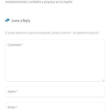
entretenimiento confiable y popular en la región.
Leave a Reply
E-posta adresiniz yayınlanmayacak.
Gerekli alanlar
*
ile işaretlenmişlerdir