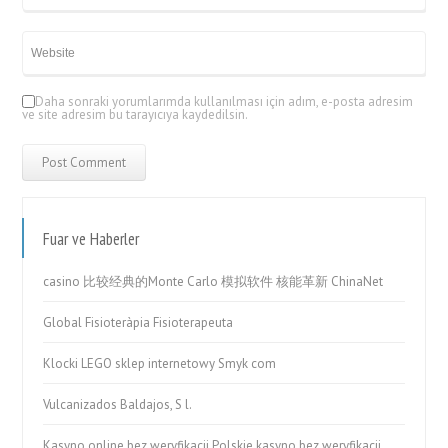
Daha sonraki yorumlarımda kullanılması için adım, e-posta adresim
ve site adresim bu tarayıcıya kaydedilsin.
Fuar ve Haberler
casino 比较经典的Monte Carlo 模拟软件 核能革新 ChinaNet
Global Fisioteràpia Fisioterapeuta
Klocki LEGO sklep internetowy Smyk com
Vulcanizados Baldajos, S l.
Kasyno online bez weryfikacji Polskie kasyno bez weryfikacji