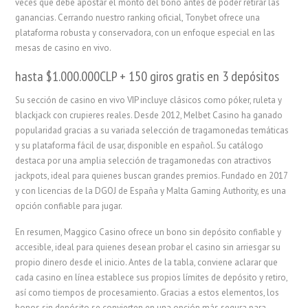
veces que debe apostar el monto del bono antes de poder retirar las
ganancias. Cerrando nuestro ranking oficial, Tonybet ofrece una
plataforma robusta y conservadora, con un enfoque especial en las
mesas de casino en vivo.
hasta $1.000.000CLP + 150 giros gratis en 3 depósitos
Su sección de casino en vivo VIP incluye clásicos como póker, ruleta y
blackjack con crupieres reales. Desde 2012, Melbet Casino ha ganado
popularidad gracias a su variada selección de tragamonedas temáticas
y su plataforma fácil de usar, disponible en español. Su catálogo
destaca por una amplia selección de tragamonedas con atractivos
jackpots, ideal para quienes buscan grandes premios. Fundado en 2017
y con licencias de la DGOJ de España y Malta Gaming Authority, es una
opción confiable para jugar.
En resumen, Maggico Casino ofrece un bono sin depósito confiable y
accesible, ideal para quienes desean probar el casino sin arriesgar su
propio dinero desde el inicio. Antes de la tabla, conviene aclarar que
cada casino en línea establece sus propios límites de depósito y retiro,
así como tiempos de procesamiento. Gracias a estos elementos, los
bonos sin depósito se convierten en una opción más segura para