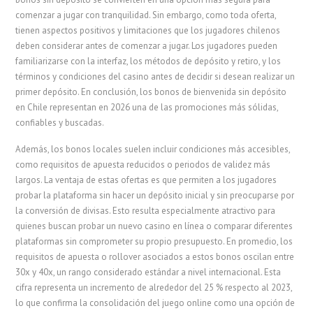
comenzar a jugar con tranquilidad. Sin embargo, como toda oferta,
tienen aspectos positivos y limitaciones que los jugadores chilenos
deben considerar antes de comenzar a jugar. Los jugadores pueden
familiarizarse con la interfaz, los métodos de depósito y retiro, y los
términos y condiciones del casino antes de decidir si desean realizar un
primer depósito. En conclusión, los bonos de bienvenida sin depósito
en Chile representan en 2026 una de las promociones más sólidas,
confiables y buscadas.
Además, los bonos locales suelen incluir condiciones más accesibles,
como requisitos de apuesta reducidos o periodos de validez más
largos. La ventaja de estas ofertas es que permiten a los jugadores
probar la plataforma sin hacer un depósito inicial y sin preocuparse por
la conversión de divisas. Esto resulta especialmente atractivo para
quienes buscan probar un nuevo casino en línea o comparar diferentes
plataformas sin comprometer su propio presupuesto. En promedio, los
requisitos de apuesta o rollover asociados a estos bonos oscilan entre
30x y 40x, un rango considerado estándar a nivel internacional. Esta
cifra representa un incremento de alrededor del 25 % respecto al 2023,
lo que confirma la consolidación del juego online como una opción de