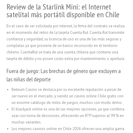
Review de la Starlink Mini: el Internet
satelital más portátil disponible en Chile
En el caso de ser solicitada por internet, la firma del contrato se realiza
en el momento del retiro de la tarjeta Cuenta Rut. Cuenta Rut transmite
confianza y seguridad, su licencia de uso es una de las más seguras y
completas ya que proviene de un banco reconocido en el territorio
chileno. CuentaRut se trata de una cuenta chilena que contiene una
tarjeta de débito y no posee costo extra por mantenimiento o apertura.
Fuera de juego: Las brechas de género que excluyen a
las niñas del deporte
Beteum Casino se destaca por su excelente reputación a pesar de
ser nuevo en el mercado, y siendo un casino online Chile gratis con
un enorme catálogo de miles de juegos, muchos con modo demo.
El blackjack online es una de las mejores opciones, ya que combina
azar con toma de decisiones, ofreciendo un RTP superior al 99 % en
muchas variantes.
Los mejores casinos online en Chile 2026 ofrecen una amplia gama