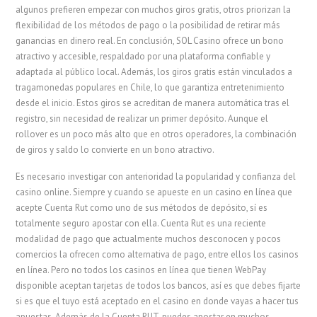
algunos prefieren empezar con muchos giros gratis, otros priorizan la
flexibilidad de los métodos de pago o la posibilidad de retirar más
ganancias en dinero real. En conclusión, SOL Casino ofrece un bono
atractivo y accesible, respaldado por una plataforma confiable y
adaptada al público local. Además, los giros gratis están vinculados a
tragamonedas populares en Chile, lo que garantiza entretenimiento
desde el inicio. Estos giros se acreditan de manera automática tras el
registro, sin necesidad de realizar un primer depósito. Aunque el
rollover es un poco más alto que en otros operadores, la combinación
de giros y saldo lo convierte en un bono atractivo.
Es necesario investigar con anterioridad la popularidad y confianza del
casino online. Siempre y cuando se apueste en un casino en línea que
acepte Cuenta Rut como uno de sus métodos de depósito, sí es
totalmente seguro apostar con ella. Cuenta Rut es una reciente
modalidad de pago que actualmente muchos desconocen y pocos
comercios la ofrecen como alternativa de pago, entre ellos los casinos
en línea. Pero no todos los casinos en línea que tienen WebPay
disponible aceptan tarjetas de todos los bancos, así es que debes fijarte
si es que el tuyo está aceptado en el casino en donde vayas a hacer tus
apuestas. Además de la Cuenta RUT, puedes apostar en muchos