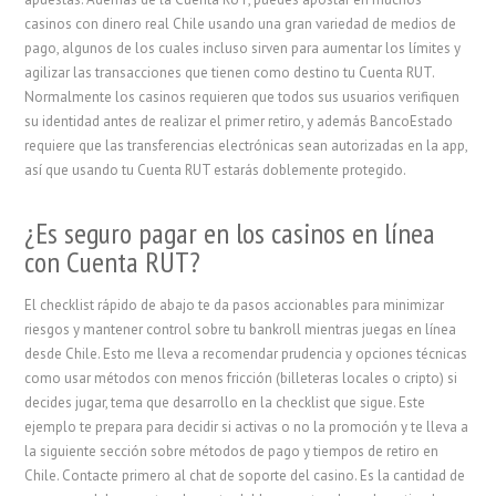
casinos con dinero real Chile usando una gran variedad de medios de
pago, algunos de los cuales incluso sirven para aumentar los límites y
agilizar las transacciones que tienen como destino tu Cuenta RUT.
Normalmente los casinos requieren que todos sus usuarios verifiquen
su identidad antes de realizar el primer retiro, y además BancoEstado
requiere que las transferencias electrónicas sean autorizadas en la app,
así que usando tu Cuenta RUT estarás doblemente protegido.
¿Es seguro pagar en los casinos en línea
con Cuenta RUT?
El checklist rápido de abajo te da pasos accionables para minimizar
riesgos y mantener control sobre tu bankroll mientras juegas en línea
desde Chile. Esto me lleva a recomendar prudencia y opciones técnicas
como usar métodos con menos fricción (billeteras locales o cripto) si
decides jugar, tema que desarrollo en la checklist que sigue. Este
ejemplo te prepara para decidir si activas o no la promoción y te lleva a
la siguiente sección sobre métodos de pago y tiempos de retiro en
Chile. Contacte primero al chat de soporte del casino. Es la cantidad de