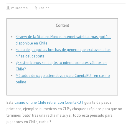
mikroarea
Casino
Content
Review de la Starlink Mini: el Internet satelital más portátil
disponible en Chile
Fuera de juego: Las brechas de género que excluyen a las
niñas del deporte
¿Existen bonos sin depósito internacionales válidos en
Chile?
Métodos de pago alternativos para CuentaRUT en casino
online
Esta
casino online Chile retirar con CuentaRUT
guía te da pasos
prácticos, ejemplos numéricos en CLP y chequeos rápidos para que no
termines “pato” tras una racha mala; y sí, todo está pensado para
jugadores en Chile, cachai?