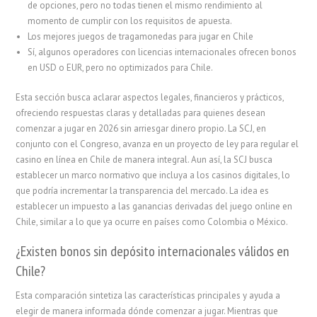
de opciones, pero no todas tienen el mismo rendimiento al
momento de cumplir con los requisitos de apuesta.
Los mejores juegos de tragamonedas para jugar en Chile
Sí, algunos operadores con licencias internacionales ofrecen bonos
en USD o EUR, pero no optimizados para Chile.
Esta sección busca aclarar aspectos legales, financieros y prácticos,
ofreciendo respuestas claras y detalladas para quienes desean
comenzar a jugar en 2026 sin arriesgar dinero propio. La SCJ, en
conjunto con el Congreso, avanza en un proyecto de ley para regular el
casino en línea en Chile de manera integral. Aun así, la SCJ busca
establecer un marco normativo que incluya a los casinos digitales, lo
que podría incrementar la transparencia del mercado. La idea es
establecer un impuesto a las ganancias derivadas del juego online en
Chile, similar a lo que ya ocurre en países como Colombia o México.
¿Existen bonos sin depósito internacionales válidos en
Chile?
Esta comparación sintetiza las características principales y ayuda a
elegir de manera informada dónde comenzar a jugar. Mientras que