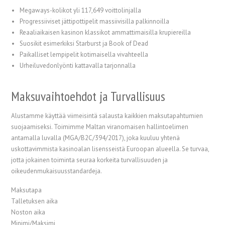
Megaways-kolikot yli 117,649 voittolinjalla
Progressiiviset jättipottipelit massiivisilla palkinnoilla
Reaaliaikaisen kasinon klassikot ammattimaisilla krupiereilla
Suosikit esimerkiksi Starburst ja Book of Dead
Paikalliset lempipelit kotimaisella vivahteella
Urheiluvedonlyönti kattavalla tarjonnalla
Maksuvaihtoehdot ja Turvallisuus
Alustamme käyttää viimeisintä salausta kaikkien maksutapahtumien
suojaamiseksi. Toimimme Maltan viranomaisen hallintoelimen
antamalla luvalla (MGA/B2C/394/2017), joka kuuluu yhtenä
uskottavimmista kasinoalan lisensseistä Euroopan alueella. Se turvaa,
jotta jokainen toiminta seuraa korkeita turvallisuuden ja
oikeudenmukaisuusstandardeja.
Maksutapa
Talletuksen aika
Noston aika
Minimi/Maksimi