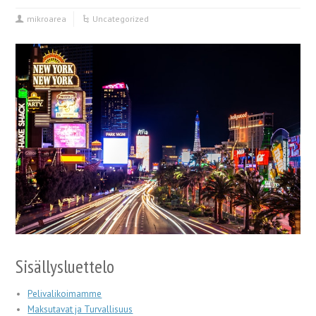
mikroarea
Uncategorized
Sisällysluettelo
Pelivalikoimamme
Maksutavat ja Turvallisuus