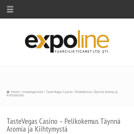
Home
Uncategorized
TasteVegas Casino - Pelikokemus Täynnä Aromia ja
Kiihtymystä
TasteVegas Casino – Pelikokemus Täynnä
Aromia ja Kiihtymystä