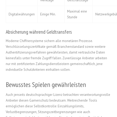
Werktage
Geschäftstage
Maximal eine
Digitalwährungen
Einige Min.
Netzwerkgebü
Stunde
Absicherung während Geldtransfers
Moderne Chiffriersysteme sichern alle monetären Prozesse.
Verschlüsselungszertifikate gemäß Branchenstandard sowie weitere
Authentifizierungsverfahren gewährleisten, damit vertrauliche Daten
keinesfalls unter fremde Zugriff fallen. Zuverlässige Anbieter arbeiten
nur mit zertifizierten Zahlungsdienstleistern gemeinschaftlich, jene
individuelle Schutzkriterien einhalten sollen.
Bewusstes Spielen gewährleisten
Auch jenseits deutschsprachiger Lizenz betrachten verantwortungsvolle
Anbieter diesen Gamerschutz bedeutsam. Weitreichende Tools
ermöglichen diese Selbstkontrolle: Einzahlungslimits,
Verlustbegrenzungen, Sitzungszeitbegrenzungen wie auch