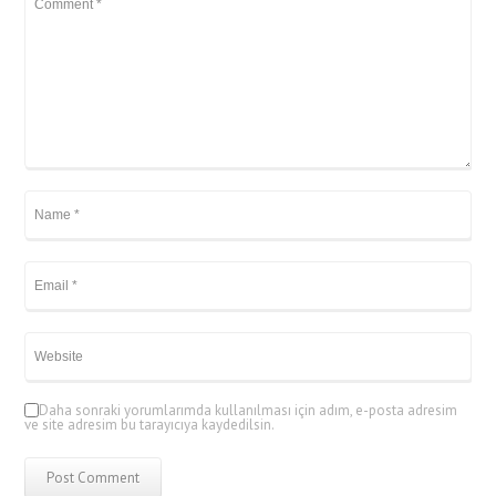
Daha sonraki yorumlarımda kullanılması için adım, e-posta adresim
ve site adresim bu tarayıcıya kaydedilsin.