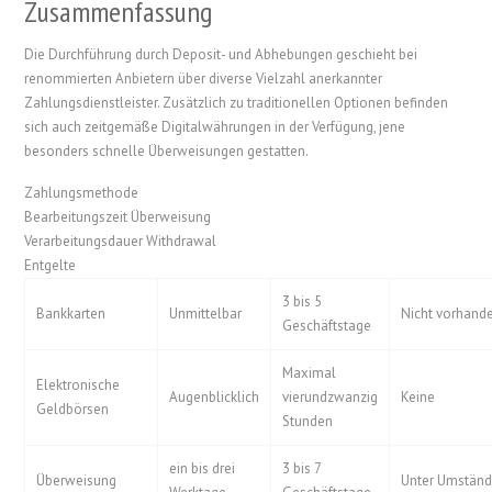
Zusammenfassung
Die Durchführung durch Deposit- und Abhebungen geschieht bei
renommierten Anbietern über diverse Vielzahl anerkannter
Zahlungsdienstleister. Zusätzlich zu traditionellen Optionen befinden
sich auch zeitgemäße Digitalwährungen in der Verfügung, jene
besonders schnelle Überweisungen gestatten.
Zahlungsmethode
Bearbeitungszeit Überweisung
Verarbeitungsdauer Withdrawal
Entgelte
3 bis 5
Bankkarten
Unmittelbar
Nicht vorhand
Geschäftstage
Maximal
Elektronische
Augenblicklich
vierundzwanzig
Keine
Geldbörsen
Stunden
ein bis drei
3 bis 7
Überweisung
Unter Umstän