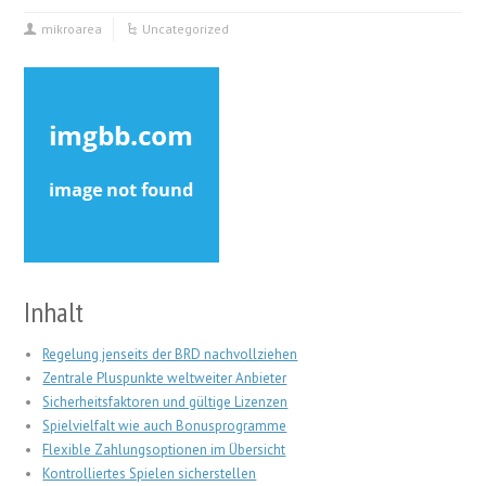
mikroarea
Uncategorized
Inhalt
Regelung jenseits der BRD nachvollziehen
Zentrale Pluspunkte weltweiter Anbieter
Sicherheitsfaktoren und gültige Lizenzen
Spielvielfalt wie auch Bonusprogramme
Flexible Zahlungsoptionen im Übersicht
Kontrolliertes Spielen sicherstellen