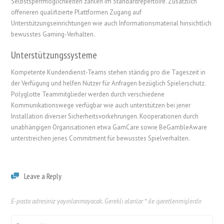
Selbstsperrmöglichkeiten zählen im Standardrepertoire. Zusätzlich
offerieren qualifizierte Plattformen Zugang auf
Unterstützungseinrichtungen wie auch Informationsmaterial hinsichtlich
bewusstes Gaming-Verhalten.
Unterstützungssysteme
Kompetente Kundendienst-Teams stehen ständig pro die Tageszeit in
der Verfügung und helfen Nutzer für Anfragen bezüglich Spielerschutz.
Polyglotte Teammitglieder werden durch verschiedene
Kommunikationswege verfügbar wie auch unterstützen bei jener
Installation diverser Sicherheitsvorkehrungen. Kooperationen durch
unabhängigen Organisationen etwa GamCare sowie BeGambleAware
unterstreichen jenes Commitment für bewusstes Spielverhalten.
Leave a Reply
E-posta adresiniz yayınlanmayacak.
Gerekli alanlar
*
ile işaretlenmişlerdir