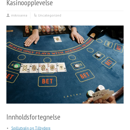
Kasinoopplevelse
mikroarea
Uncategorized
Innholdsfortegnelse
Spillutvalg og Tilbydere