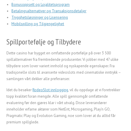
Bonusoppsett og Lojalitetsprogram
Betalingsalternativer og Transaksjonsdetaljer
Trygghetsløsninger og Lisensering
Mobilspilling og Tilgjengelighet
Spillportefølje og Tilbydere
Dette casino har bygget en omfattende portefølje på over 3 500
spillalternativer fra fremtredende produsenter. Vi jobber med 47 ulike
tilbydere som lover variert innhold og nyskapende egenskaper. Fra
tradisjonelle slots til avanserte videoslots med cinematiske inntrykk –
samlingen vårt dekker alle preferanser.
Idet du besøker
RodeoSlot innlogging
, vil du oppdage at vi foretrekker
topp kvalitet foran mengde. Alle spill gjennomgår omfattende
evaluering før den gjøres klar i vårt utvalg. Disse leverandører
inneholder erfarne aktører som NetEnt, Microgaming, Play’n GO,
Pragmatic Play og Evolution Gaming, noe som lover at du alltid får
premium spillglede.