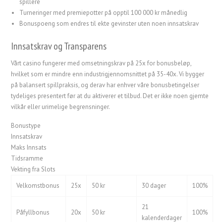
spillere
Turneringer med premiepotter på opptil 100 000 kr månedlig
Bonuspoeng som endres til ekte gevinster uten noen innsatskrav
Innsatskrav og Transparens
Vårt casino fungerer med omsetningskrav på 25x for bonusbeløp,
hvilket som er mindre enn industrigjennomsnittet på 35-40x. Vi bygger
på balansert spillpraksis, og derav har enhver våre bonusbetingelser
tydeliges presentert før at du aktiverer et tilbud. Det er ikke noen gjemte
vilkår eller urimelige begrensninger.
Bonustype
Innsatskrav
Maks Innsats
Tidsramme
Vekting fra Slots
Velkomstbonus
25x
50 kr
30 dager
100%
21
Påfyllbonus
20x
50 kr
100%
kalenderdager