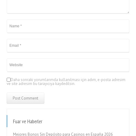
Daha sonraki yorumlarımda kullanılması için adım, e-posta adresim
ve site adresim bu tarayıcıya kaydedilsin.
Fuar ve Haberler
Mejores Bonos Sin Depósito para Casinos en España 2026