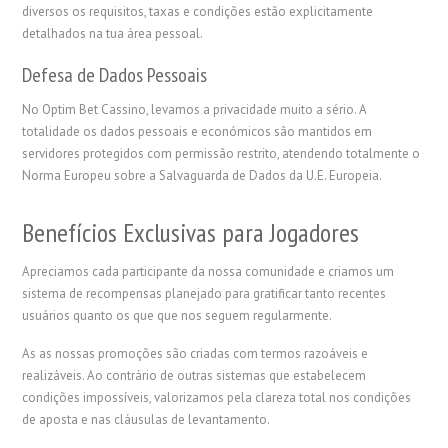
diversos os requisitos, taxas e condições estão explicitamente
detalhados na tua área pessoal.
Defesa de Dados Pessoais
No Optim Bet Cassino, levamos a privacidade muito a sério. A
totalidade os dados pessoais e económicos são mantidos em
servidores protegidos com permissão restrito, atendendo totalmente o
Norma Europeu sobre a Salvaguarda de Dados da U.E. Europeia.
Benefícios Exclusivas para Jogadores
Apreciamos cada participante da nossa comunidade e criamos um
sistema de recompensas planejado para gratificar tanto recentes
usuários quanto os que que nos seguem regularmente.
As as nossas promoções são criadas com termos razoáveis e
realizáveis. Ao contrário de outras sistemas que estabelecem
condições impossíveis, valorizamos pela clareza total nos condições
de aposta e nas cláusulas de levantamento.