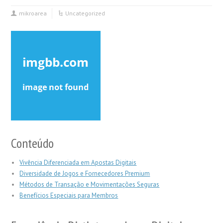
mikroarea
Uncategorized
Conteúdo
Vivência Diferenciada em Apostas Digitais
Diversidade de Jogos e Fornecedores Premium
Métodos de Transação e Movimentações Seguras
Benefícios Especiais para Membros