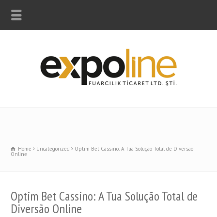
Home
Uncategorized
Optim Bet Cassino: A Tua Solução Total de Diversão
Online
Optim Bet Cassino: A Tua Solução Total de
Diversão Online