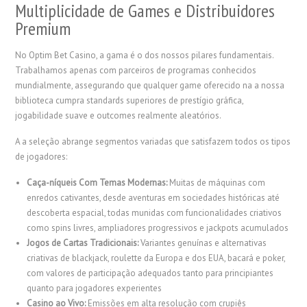
Multiplicidade de Games e Distribuidores
Premium
No Optim Bet Casino, a gama é o dos nossos pilares fundamentais.
Trabalhamos apenas com parceiros de programas conhecidos
mundialmente, assegurando que qualquer game oferecido na a nossa
biblioteca cumpra standards superiores de prestígio gráfica,
jogabilidade suave e outcomes realmente aleatórios.
A a seleção abrange segmentos variadas que satisfazem todos os tipos
de jogadores:
Caça-níqueis Com Temas Modernas:
Muitas de máquinas com
enredos cativantes, desde aventuras em sociedades históricas até
descoberta espacial, todas munidas com funcionalidades criativos
como spins livres, ampliadores progressivos e jackpots acumulados
Jogos de Cartas Tradicionais:
Variantes genuínas e alternativas
criativas de blackjack, roulette da Europa e dos EUA, bacará e poker,
com valores de participação adequados tanto para principiantes
quanto para jogadores experientes
Casino ao Vivo:
Emissões em alta resolução com crupiês