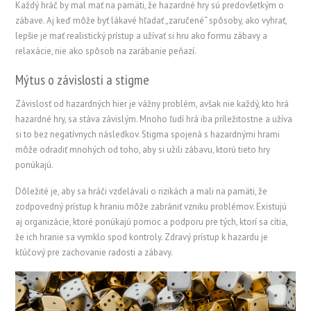
Každý hráč by mal mať na pamäti, že hazardné hry sú predovšetkým o
zábave. Aj keď môže byť lákavé hľadať „zaručené“ spôsoby, ako vyhrať,
lepšie je mať realistický prístup a užívať si hru ako formu zábavy a
relaxácie, nie ako spôsob na zarábanie peňazí.
Mýtus o závislosti a stigme
Závislosť od hazardných hier je vážny problém, avšak nie každý, kto hrá
hazardné hry, sa stáva závislým. Mnoho ľudí hrá iba príležitostne a užíva
si to bez negatívnych následkov. Stigma spojená s hazardnými hrami
môže odradiť mnohých od toho, aby si užili zábavu, ktorú tieto hry
ponúkajú.
Dôležité je, aby sa hráči vzdelávali o rizikách a mali na pamäti, že
zodpovedný prístup k hraniu môže zabrániť vzniku problémov. Existujú
aj organizácie, ktoré ponúkajú pomoc a podporu pre tých, ktorí sa cítia,
že ich hranie sa vymklo spod kontroly. Zdravý prístup k hazardu je
kľúčový pre zachovanie radosti a zábavy.