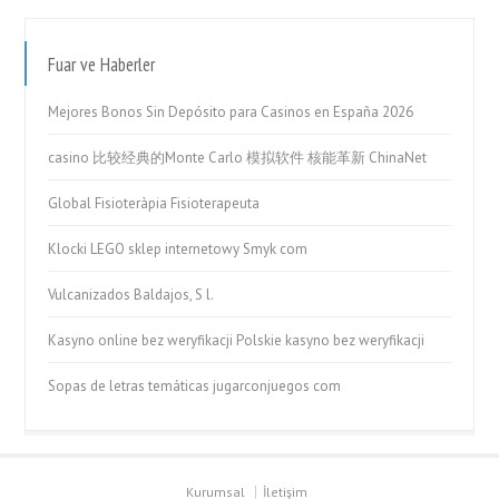
Fuar ve Haberler
Mejores Bonos Sin Depósito para Casinos en España 2026
casino 比较经典的Monte Carlo 模拟软件 核能革新 ChinaNet
Global Fisioteràpia Fisioterapeuta
Klocki LEGO sklep internetowy Smyk com
Vulcanizados Baldajos, S l.
Kasyno online bez weryfikacji Polskie kasyno bez weryfikacji
Sopas de letras temáticas jugarconjuegos com
Kurumsal
İletişim