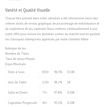
Variété et Qualité Visuelle
Chacun titre présent dans notre sélection a été sélectionné selon des
critères stricts de niveau graphique, de pourcentage de redistribution et
de expérience de jeu captivant. Nous mettons continuellement à jour
notre offre pour inclure les dernières sorties du marché tout en gardant
les classiques intemporels appréciés par notre clientèle fidèle.
Rubrique de Jeu
Nombre de Titres
Taux de retour Moyen
Enjeu Minimale
Slots à Sous
850+
96.5%
0.10€
Jeux de Table
120+
98.2%
1€
Salle en Direct
75+
97.8%
0.50€
Cagnottes Progressifs
45+
95.1%
0.20€