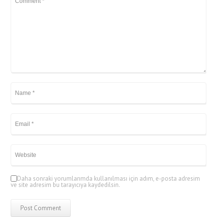
Daha sonraki yorumlarımda kullanılması için adım, e-posta adresim
ve site adresim bu tarayıcıya kaydedilsin.