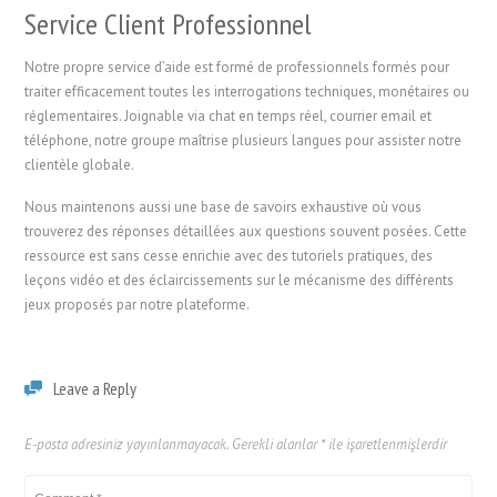
Service Client Professionnel
Notre propre service d’aide est formé de professionnels formés pour
traiter efficacement toutes les interrogations techniques, monétaires ou
réglementaires. Joignable via chat en temps réel, courrier email et
téléphone, notre groupe maîtrise plusieurs langues pour assister notre
clientèle globale.
Nous maintenons aussi une base de savoirs exhaustive où vous
trouverez des réponses détaillées aux questions souvent posées. Cette
ressource est sans cesse enrichie avec des tutoriels pratiques, des
leçons vidéo et des éclaircissements sur le mécanisme des différents
jeux proposés par notre plateforme.
Leave a Reply
E-posta adresiniz yayınlanmayacak.
Gerekli alanlar
*
ile işaretlenmişlerdir