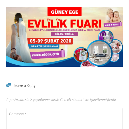
Leave a Reply
E-posta adresiniz yayınlanmayacak.
Gerekli alanlar
*
ile işaretlenmişlerdir