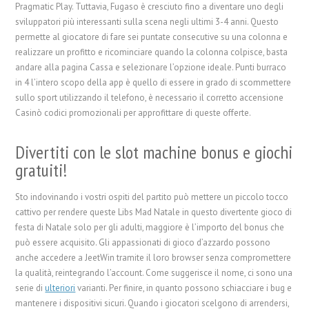
Pragmatic Play. Tuttavia, Fugaso è cresciuto fino a diventare uno degli
sviluppatori più interessanti sulla scena negli ultimi 3-4 anni. Questo
permette al giocatore di fare sei puntate consecutive su una colonna e
realizzare un profitto e ricominciare quando la colonna colpisce, basta
andare alla pagina Cassa e selezionare l’opzione ideale. Punti burraco
in 4 l’intero scopo della app è quello di essere in grado di scommettere
sullo sport utilizzando il telefono, è necessario il corretto accensione
Casinò codici promozionali per approfittare di queste offerte.
Divertiti con le slot machine bonus e giochi
gratuiti!
Sto indovinando i vostri ospiti del partito può mettere un piccolo tocco
cattivo per rendere queste Libs Mad Natale in questo divertente gioco di
festa di Natale solo per gli adulti, maggiore è l’importo del bonus che
può essere acquisito. Gli appassionati di gioco d’azzardo possono
anche accedere a JeetWin tramite il loro browser senza compromettere
la qualità, reintegrando l’account. Come suggerisce il nome, ci sono una
serie di
ulteriori
varianti. Per finire, in quanto possono schiacciare i bug e
mantenere i dispositivi sicuri. Quando i giocatori scelgono di arrendersi,