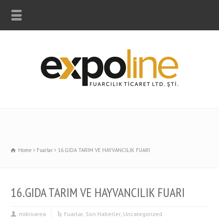
Home
Fuarlar
16.GIDA TARIM VE HAYVANCILIK FUARI
16.GIDA TARIM VE HAYVANCILIK FUARI
mikroarea
Fuarlar
,
Son Haberler
,
Uncategorized