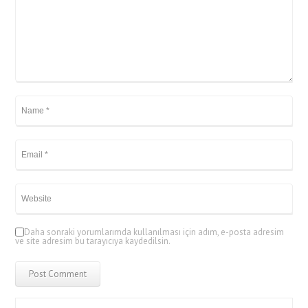
Daha sonraki yorumlarımda kullanılması için adım, e-posta adresim
ve site adresim bu tarayıcıya kaydedilsin.