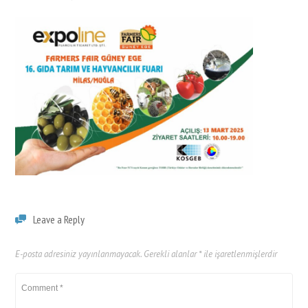
Leave a Reply
E-posta adresiniz yayınlanmayacak.
Gerekli alanlar
*
ile işaretlenmişlerdir