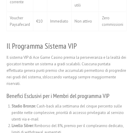
corrente
utili
Voucher
Zero
€10
Immediato
Non attivo
Paysafecard
commissioni
Il Programma Sistema VIP
Il sistema VIP di Ace Game Casino premia la perseveranza e la lealtà dei
giocatori tramite un sistema a gradi scalabili. Ciascuna puntata
effettuata genera punti premio che accumulati permettono di progredire
nei gradi del sistema, sbloccando vantaggi sempre maggiormente
riservati.
Benefici Esclusivi per i Membri del programma VIP
Stadio Bronze:
Cash-back alla settimana del cinque percento sulle
perdite nette complessive, priorità di accesso privilegiato al servizio
utenti via e-mail
Livello Silver:
Rimborso del 8%, premio per il compleanno dedicato,
limiti di withdrawal aumentati