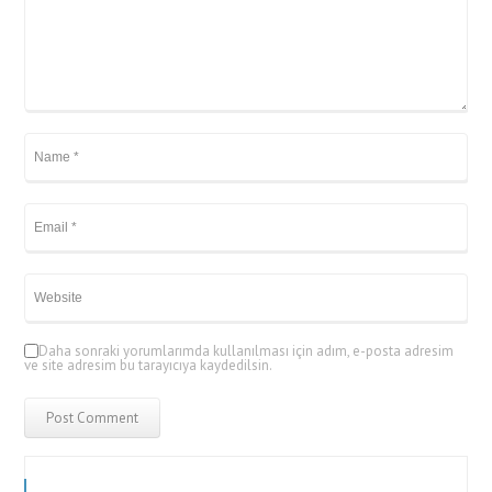
Daha sonraki yorumlarımda kullanılması için adım, e-posta adresim
ve site adresim bu tarayıcıya kaydedilsin.