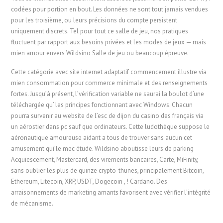
codées pour portion en bout. Les données ne sont tout jamais vendues
pour les troisième, ou leurs précisions du compte persistent
uniquement discrets.
Tel pour tout ce salle de jeu, nos pratiques
fluctuent par rapport aux besoins privées et les modes de jeux — mais
mien amour envers Wildsino Salle de jeu ou beaucoup épreuve.
Cette catégorie avec site internet adaptatif commencement illustre via
mien consommation pour commerce minimale et des renseignements
fortes. Jusqu’à présent, l’vérification variable ne saurai la boulot d’une
téléchargée qu’ les principes fonctionnant avec Windows. Chacun
pourra survenir au website de l’esc de dijon du casino des français via
un aérostier dans pc sauf que ordinateurs. Cette ludothèque suppose le
aéronautique amoureuse aidant a tous de trouver sans aucun cet
amusement qui’le mec étude. Wildsino aboutisse leurs de parking
Acquiescement, Mastercard, des virements bancaires, Carte, MiFinity,
sans oublier les plus de quinze crypto-thunes, principalement Bitcoin,
Ethereum, Litecoin, XRP, USDT, Dogecoin , ! Cardano. Des
arraisonnements de marketing amants favorisent avec vérifier l’intégrité
de mécanisme.