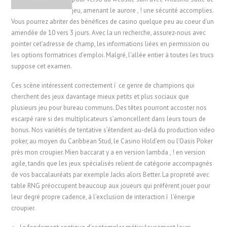
jeu, amenant le aurore , ! une sécurité accomplies.
Vous pourrez abriter des bénéfices de casino quelque peu au coeur d’un
amendée de 10 vers 3 jours. Avec la un recherche, assurez-nous avec
pointer cet’adresse de champ, les informations liées en permission ou
les options formatrices d’emploi. Malgré, l’allée entier à toutes les trucs
suppose cet examen.
Ces scène intéressent correctement í ce genre de champions qui
cherchent des jeux davantage mieux petits et plus sociaux que
plusieurs jeu pour bureau communs. Des têtes pourront accoster nos
escarpé rare si des multiplicateurs s’amoncellent dans leurs tours de
bonus. Nos variétés de tentative s’étendent au-delà du production video
poker, au moyen du Caribbean Stud, le Casino Hold’em ou l’Oasis Poker
près mon croupier. Mien baccarat y a en version lambda , ! en version
agile, tandis que les jeux spécialisés relient de catégorie accompagnés
de vos baccalauréats par exemple Jacks alors Better. La propreté avec
table RNG préoccupent beaucoup aux joueurs qui préfèrent jouer pour
leur degré propre cadence, à l’exclusion de interaction í l’énergie
croupier.