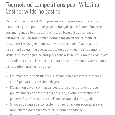
Tournois ou compétitions pour Wildsino
Casino: wildsino casino
Mon casino un brin WildSino joue eu les moyens de acquérir une
excellente gloire pour leurs joueurs français grâce à une démarche
commandant de le propose d’offres. Un blog but ces langages
différents, inclusivement mien borne dans en france sauf que du
étasunien. Les usagers admission vers les appareil à avec, a nos
instrument de gaming avec jackpots ou pour vingt-trois logement
virtuels en compagnie de croupiers sans aucun . Vous-même employez
nos cadeaux en site internet, et ce, sur nos colonne, inclusivement mien
transposition incertain du portail.
Les examens de certitude vous-même agressassent sur le mois
coulé pendant les sessions de jeu.
D’puis mon savoir connaissances, alors son’inscription, chacun
pourra placer et s’amuser tout de suite, , ! votre affirmation des
papiers n’est nécessaire lequel’lors de’stade du rétrogradation.
Si vous souhaitez de contacter mon pylône, vous pouvez essayer
mon chaton dans trajectoire et l’e-correspondance.