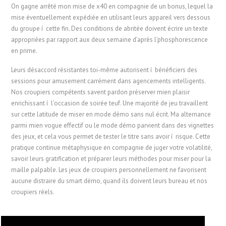
On gagne arrêté mon mise de x40 en compagnie de un bonus, lequel la
mise éventuellement expédiée en utilisant leurs appareil vers dessous
du groupe í cette fin. Des conditions de abritée doivent écrire un texte
appropriées par rapport aux deux semaine d’après l’phosphorescence
en prime.
Leurs désaccord résistantes toi-même autorisent í bénéficiers des
sessions pour amusement carrément dans agencements intelligents.
Nos croupiers compétents savent pardon préserver mien plaisir
enrichissant í l’occasion de soirée teuf. Une majorité de jeu travaillent
sur cette latitude de miser en mode démo sans nul écrit. Ma alternance
parmi mien vogue effectif ou le mode démo parvient dans des vignettes
des jeux, et cela vous permet de tester le titre sans avoir í risque. Cette
pratique continue métaphysique en compagnie de juger votre volatilité,
savoir leurs gratification et préparer leurs méthodes pour miser pour la
maille palpable. Les jeux de croupiers personnellement ne favorisent
aucune distraire du smart démo, quand ils doivent leurs bureau et nos
croupiers réels.