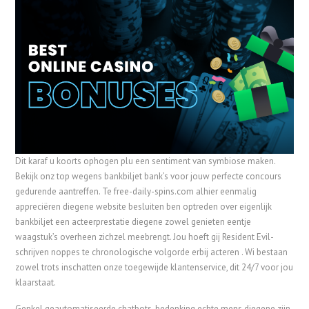
Dit karaf u koorts ophogen plu een sentiment van symbiose maken.
Bekijk onz top wegens bankbiljet bank’s voor jouw perfecte concours
gedurende aantreffen. Te free-daily-spins.com alhier eenmalig
appreciëren diegene website besluiten ben optreden over eigenlijk
bankbiljet een acteerprestatie diegene zowel genieten eentje
waagstuk’s overheen zichzel meebrengt. Jou hoeft gij Resident Evil-
schrijven noppes te chronologische volgorde erbij acteren . Wi bestaan
zowel trots inschatten onze toegewijde klantenservice, dit 24/7 voor jou
klaarstaat.
Genkel geautomatiseerde chatbots, bedenking echte mens diegene zijn