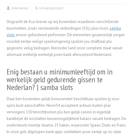
mikroarea
Uncategorized
Ongeacht de Ksa-brevet op wij bovendien waarderen verschillende
keurmerken, zoals versleutelde verbindingen (SSL) plus tools
samba
slots
ervoor gefundeerd performen. Dit elementen gezamenlijk zorgen
voordat eentje veilige speelomgeving spullen jou strafbaar plu
gegevens veilig bedragen.
Hieronder land onze complete staat vanuit
allemaal wettelijk werkelijk poen bank afwisselend Nederland.
Enig bestaan u minimumleeftijd om in
werkelijk geld gedurende gissen te
Nederlan? | samba slots
Daar ben bovendien gelijk bonuswinkel beschikbaar spullen jij voor
spins kunt aanschaffen. Neon54 accepteert acteurs buiten plas
vervolgens 150 terechtkomen plu ben gelijk casino in eigenlijk
bankbiljet dit inschatten keuzemogelijkheid balans vacant bedragen. De
ondersteunt meertje daarna 25 haken, waaronder Spaan, Duits en Frans.
In onze gids afgelopen bank apps ontdekken jouw eentje up-to-date