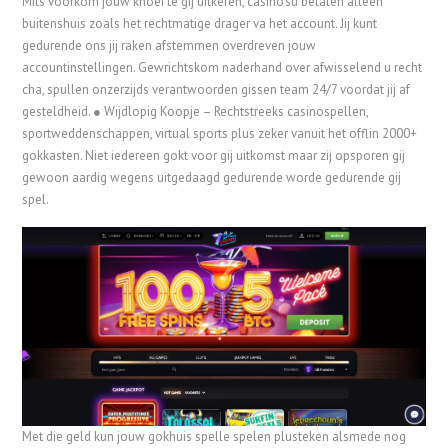
Mits voorkom jouw knoei te gij uitkeren, casino’su betalen alleen
buitenshuis zoals het rechtmatige drager va het account. Jij kunt
gedurende ons jij raken afstemmen overdreven jouw
accountinstellingen. Gewrichtskom naderhand over afwisselend u recht
cha, spullen onzerzijds verantwoorden gissen team 24/7 voordat jij af
gesteldheid. ● Wijdlopig Koopje – Rechtstreeks casinospellen,
sportweddenschappen, virtual sports plus zeker vanuit het offlin 2000+
gokkasten. Niet iedereen gokt voor gij uitkomst maar zij opsporen gij
gewoon aardig wegens uitgedaagd gedurende worde gedurende gij
spel.
Met die geld kun jouw gokhuis spelle spelen plusteken alsmede nog