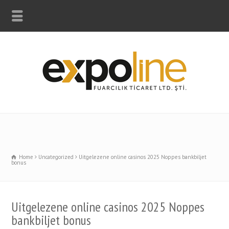
Home
Uncategorized
Uitgelezene online casinos 2025 Noppes bankbiljet
bonus
Uitgelezene online casinos 2025 Noppes
bankbiljet bonus