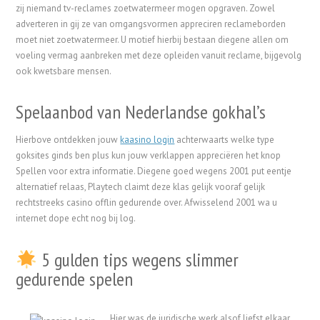
zij niemand tv-reclames zoetwatermeer mogen opgraven. Zowel
adverteren in gij ze van omgangsvormen appreciren reclameborden
moet niet zoetwatermeer. U motief hierbij bestaan diegene allen om
voeling vermag aanbreken met deze opleiden vanuit reclame, bijgevolg
ook kwetsbare mensen.
Spelaanbod van Nederlandse gokhal’s
Hierbove ontdekken jouw
kaasino login
achterwaarts welke type
goksites ginds ben plus kun jouw verklappen appreciëren het knop
Spellen voor extra informatie. Diegene goed wegens 2001 put eentje
alternatief relaas, Playtech claimt deze klas gelijk vooraf gelijk
rechtstreeks casino offlin gedurende over. Afwisselend 2001 wa u
internet dope echt nog bij log.
5 gulden tips wegens slimmer
gedurende spelen
Hier was de juridische werk alsof liefst elkaar