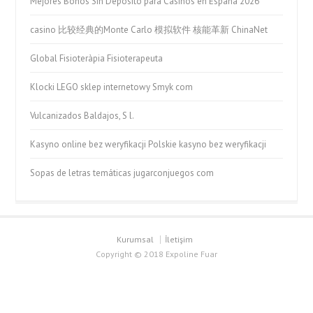
Mejores Bonos Sin Depósito para Casinos en España 2026
casino 比较经典的Monte Carlo 模拟软件 核能革新 ChinaNet
Global Fisioteràpia Fisioterapeuta
Klocki LEGO sklep internetowy Smyk com
Vulcanizados Baldajos, S l.
Kasyno online bez weryfikacji Polskie kasyno bez weryfikacji
Sopas de letras temáticas jugarconjuegos com
Kurumsal
İletişim
Copyright © 2018 Expoline Fuar