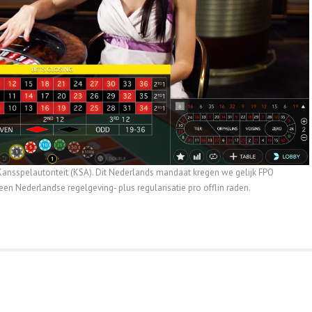
 Kansspelautoriteit (KSA). Dit Nederlands mandaat kregen we gelijk FPO
een Nederlandse regelgeving- plus regularisatie pro offlin raden.