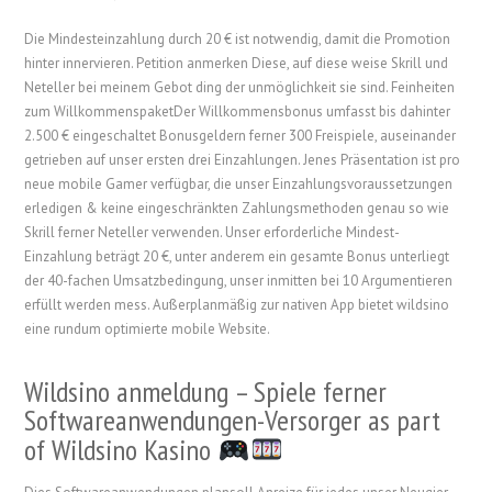
Die Mindesteinzahlung durch 20 € ist notwendig, damit die Promotion
hinter innervieren. Petition anmerken Diese, auf diese weise Skrill und
Neteller bei meinem Gebot ding der unmöglichkeit sie sind. Feinheiten
zum WillkommenspaketDer Willkommensbonus umfasst bis dahinter
2.500 € eingeschaltet Bonusgeldern ferner 300 Freispiele, auseinander
getrieben auf unser ersten drei Einzahlungen.
Jenes Präsentation ist pro
neue mobile Gamer verfügbar, die unser Einzahlungsvoraussetzungen
erledigen & keine eingeschränkten Zahlungsmethoden genau so wie
Skrill ferner Neteller verwenden. Unser erforderliche Mindest-
Einzahlung beträgt 20 €, unter anderem ein gesamte Bonus unterliegt
der 40-fachen Umsatzbedingung, unser inmitten bei 10 Argumentieren
erfüllt werden mess. Außerplanmäßig zur nativen App bietet wildsino
eine rundum optimierte mobile Website.
Wildsino anmeldung – Spiele ferner
Softwareanwendungen-Versorger as part
of Wildsino Kasino