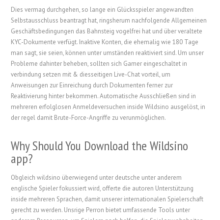
Dies vermag durchgehen, so lange ein Glücksspieler angewandten
Selbstausschluss beantragt hat, ringsherum nachfolgende Allgemeinen
Geschäftsbedingungen das Bahnsteig vogelfrei hat und über veraltete
KYC-Dokumente verfügt. Inaktive Konten, die ehemalig wie 180 Tage
man sagt, sie seien, können unter umständen reaktiviert sind. Um unser
Probleme dahinter beheben, sollten sich Gamer eingeschaltet in
verbindung setzen mit & diesseitigen Live-Chat vorteil, um
Anweisungen zur Einreichung durch Dokumenten ferner zur
Reaktivierung hinter bekommen. Automatische Ausschließen sind in
mehreren erfolglosen Anmeldeversuchen inside Wildsino ausgelöst, in
der regel damit Brute-Force-Angriffe zu verunmöglichen.
Why Should You Download the Wildsino
app?
Obgleich wildsino überwiegend unter deutsche unter anderem
englische Spieler fokussiert wird, offerte die autoren Unterstützung
inside mehreren Sprachen, damit unserer internationalen Spielerschaft
gerecht zu werden. Unsrige Perron bietet umfassende Tools unter