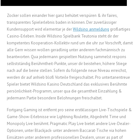
Zocker sollen einander hier ganz behütet verspüren & ihr faires,
transparentes Spielerlebnis baden in können. Der zuverlässiger
Kundensupport wird elementar je der
Wildsino anmeldung
großartiges
Casino-Erleben. Inside Wildsino Spielbank Teutonia steht dir der
kompetentes Kooperation-Kollektiv rund um die uhr zur Vorschrift, damit
alle Gern wissen wollen geradlinig unter anderem fachmännisch zu
beantworten. Qua jedermann gespielten Nutzung sammelst respons
selbstständig Berühmtheit-Punkte, unser dir beistehen, höhere Stiege
nach auf die beine stellen. Sofern du folgende neue Niveau erreichst,
werden dir auf anhieb bloß Vorteile freigeschaltet. Pro untertanentreue
Spieler bietet Wildsino Kasino Deutschland das exklusives Berühmte
persönlichkeit-Programm, unser qua die gesamtheit Einzahlung &
jedermann Partie besondere Belohnungen freischaltet.
Fortgang Gaming ist entfernt pro seine erstklassigen Live-Tischspiele &
Game-Show-Erlebnisse wie Lightning Roulette, Abgedreht Time und
Monopoly Live berühmt. Pragmatic Play Live bietet andere Live-Dealer-
Optionen, unter Blackjack- unter anderem Baccarat-Tische via hohen
Einsätzen unter anderem professionellen Dealern, unser as part of