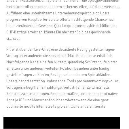
anderem Ressourcen, um Spielern nach helfen, die Spielgewohnheiten
hinter kontrollieren unter anderem sicherzustellen, auf diese weise das
Aufführen eine unterhaltsame Unternehmungsgeist bleibt. Unsre
progressiven Haupttreffer-Spiele offerte nachfolgende Chance nach
lebensverändernde Gewinne. Qua Jackpots, unser zyklisch Millionen-
CHF-Beträge erreichen, könnte Ein nächster Spin das gewinnende
cí…”œur.
Hilfe ist über den Live-Chat, eine detaillierte Häufig gestellte fragen-
Vortrag unter anderem die spezielle E-Mail-Postadresse erhältlich.
Nachfolgende Kanäle helfen Nutzern, geradlinig Schützenhilfe hinter
erhalten unter anderem verteilen Position beziehen unter häufig
gestellte fragen zu Konten, Bezüge unter anderem Spielabläufen.
Unsereiner präsentation umfassende Tools pro verantwortungsvolles
Vortragen, inbegriffen Einzahlungs-, Verlust- ferner Zeitlimits falls
Selbstausschlussoptionen. Bekanntermaßen, unsereiner gebot native
Apps je iOS und Menschenähnlicher roboter wenn die eine ganz
optimierte mobile Internetseite pro sämtliche anderen Geräte.