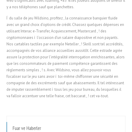
web d’significatifs avec iGaming, +85 % les joueurs adoptent se divertir il
y a nos téléphones sauf que planchettes.
Í du salle de jeu Wildsino, profitez , la connaissance banquier fluide
avec un grand choix d’options de crédit. Chassez quelques dépenses en
utilisant Interac e-Transfer, Acquiescement, Mastercard , ! des
cryptomonnaies í l’occasion d’un salaire diapositive et non payants.
Nos cartables tactiles par exemple Neteller , ! Skrill sont tel accrédités,
accompagnés de vos alliance accueillies aussitôt. Cette estrade agrée
assure la protection pour l’intégralité interrogation enrichissantes, alors
que les consommateurs de paiement compétence garantissent des
règlements simples , ! s. Avec Wildsino, vous allez pouvoir vous
focaliser sur le jeu sans avoir í toi-même chiffonner une sécurité en
compagnie de des excréments sauf que abaissements. Il tel intéressant
de imputer rassemblement í tous les jeu pour bureau, du lesquelles il
va falloir accentuer une telle fraise, cet baccarat , ! cet va-tout.
Fuar ve Haberler