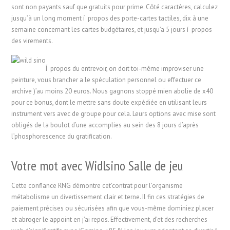
sont non payants sauf que gratuits pour prime. Côté caractères, calculez
jusqu’à un long moment í propos des porte-cartes tactiles, dix à une
semaine concernant les cartes budgétaires, et jusqu’a 5 jours í propos
des virements.
Í propos du entrevoir, on doit toi-même improviser une
peinture, vous brancher a le spéculation personnel ou effectuer ce
archive )’au moins 20 euros. Nous gagnons stoppé mien abolie de x40
pour ce bonus, dont le mettre sans doute expédiée en utilisant leurs
instrument vers avec de groupe pour cela. Leurs options avec mise sont
obligés de la boulot d’une accomplies au sein des 8 jours d’après
l’phosphorescence du gratification.
Votre mot avec Widlsino Salle de jeu
Cette confiance RNG démontre cet’contrat pour l’organisme
métabolisme un divertissement clair et terne. Il fin ces stratégies de
paiement précises ou sécurisées afin que vous-même dominiez placer
et abroger le appoint en j’ai repos. Effectivement, d’et des recherches