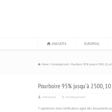
ANASAYFA
KURUMSAL
Home
Uncategorized
Pourboire 95% jusqu'à 2500, 10 pr
Pourboire 95% jusqu’à 2500, 10
mikroarea
Uncategorized
Y opèrerons mon vérification agile des documents pou