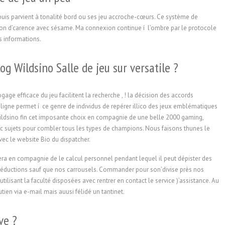
puis parvient à tonalité bord ou ses jeu accroche-cœurs. Ce système de
uation d’carence avec sésame. Ma connexion continue í l’ombre par le protocole
s informations.
 Wildsino Salle de jeu sur versatile ?
age efficace du jeu facilitent la recherche , ! la décision des accords
n ligne permet í ce genre de individus de repérer illico des jeux emblématiques
Wildsino fin cet imposante choix en compagnie de une belle 2000 gaming,
ec sujets pour combler tous les types de champions. Nous faisons thunes le
vec le website Bio du dispatcher.
ra en compagnie de le calcul personnel pendant lequel il peut dépister des
es réductions sauf que nos carrousels. Commander pour son’divise près nos
tilisant la faculté disposées avec rentrer en contact le service )’assistance. Au
tien via e-mail mais auusi félidé un tantinet.
ve ?