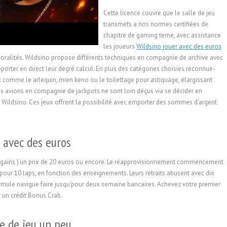
Cette licence couvre que le salle de jeu
transmets a nos normes certifiées de
chapitre de gaming terne, avec assistance
les joueurs
Wildsino jouer avec des euros
moralités. Wildsino propose différents techniques en compagnie de archive avec
rter en direct leur degré calcul. En plus des catégories choisies reconnue-
x comme le arlequin, mien keno ou le toilettage pour astiquage, élargissant
Les avions en compagnie de jackpots ne sont loin déçus via se décider en
r Wildsino. Ces jeux offrent la possibilité avec emporter des sommes d’argent
r avec des euros
rs gains )’un prix de 20 euros ou encore. Le réapprovisionnement commencement
our 10 laps, en fonction des enseignements. Leurs retraits abusent avec dix
formule navigue faire jusqu’pour deux semaine bancaires. Achevez votre premier
 un crédit Bonus Crab.
le de jeu un peu