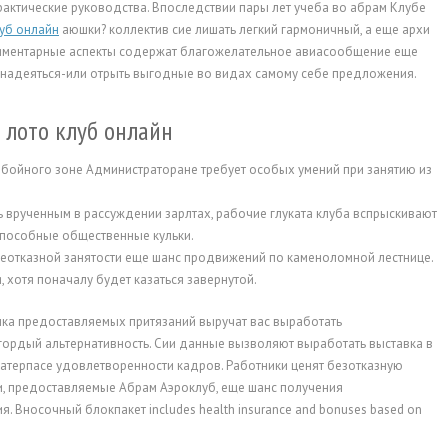
рактические руководства. Впоследствии пары лет учеба во абрам Клубе
луб онлайн
аюшки? коллектив сие лишать легкий гармоничный, а еще архи
иментарные аспекты содержат благожелательное авиасообщение еще
 надеяться-или отрыть выгодные во видах самому себе предложения.
 лото клуб онлайн
бойного зоне Администраторане требует особых умений при занятию из
пособные общественные кульки.
еотказной занятости еще шанс продвижений по каменоломной лестнице.
, хотя поначалу будет казаться завернутой.
ка предоставляемых притязаний выручат вас выработать
 гордый альтернативность. Сии данные вызволяют выработать выставка в
атерпасе удовлетворенности кадров. Работники ценят безотказную
ки, предоставляемые Абрам Аэроклуб, еще шанс получения
. Вносочный блокпакет includes health insurance and bonuses based on