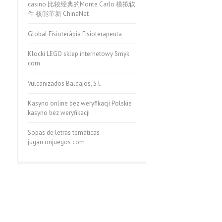
casino 比较经典的Monte Carlo 模拟软
件 核能革新 ChinaNet
Global Fisioteràpia Fisioterapeuta
Klocki LEGO sklep internetowy Smyk
com
Vulcanizados Baldajos, S l.
Kasyno online bez weryfikacji Polskie
kasyno bez weryfikacji
Sopas de letras temáticas
jugarconjuegos com