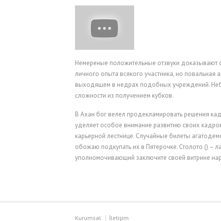
Немереные положительные отзвуки доказывают ста
личного опыта всякого участника, но повальная 
выходящем в недрах подобных учреждений. Неб
сложности из получением кубков.
В Ахан бог велел продекламировать решения кад
уделяет особое внимание развитию своих кадро
карьерной лестнице. Случайные билеты агатодемо
обожаю подкупать их в Пятерочке. Столото () – 
уполномочивающий заключите своей витрине нар
Kurumsal
İletişim