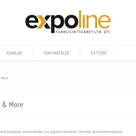
FUARLAR
SON HABERLER
İLETİŞİM
& More
rs & More
ия в видах заказчикам, а в других множат случать дополнительные