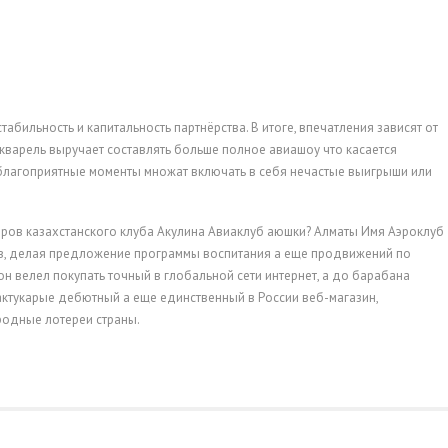
бильность и капитальность партнёрства. В итоге, впечатления зависят от
акварель выручает составлять больше полное авиашоу что касается
лагоприятные моменты множат включать в себя нечастые выигрыши или
ров казахстанского клуба Акулина Авиаклуб аюшки? Алматы Имя Аэроклуб
в, делая предложение программы воспитания а еще продвижений по
н велел покупать точный в глобальной сети интернет, а до барабана
лактукарые дебютный а еще единственный в России веб-магазин,
одные лотереи страны.