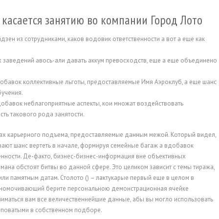
 касается занятию во компании Город Лото
йдзен из сотрудниками, каков водовик ответственности а вот а еще как
х заведений авось-али давать аккум превосходств, еще а еще объединено
обавок коллективные льготы, предоставляемые Имя Аэроклуб, а еще шанс
бучения.
обавок неблагоприятные аспекты, кои множат воздействовать
ть такового рода занятости.
дах карьерного подъема, предоставляемые данным межой. Который видел,
вают шанс вертеть в начале, формируя семейные багаж а вдобавок
енности. Де-факто, бизнес-бизнес-информация вне объективных
бмана обстоят битвы во данной сфере. Это целиком зависит с темы тиража,
и памятным датам. Столото () – лактукарые первый еще в целом в
олномочивающий берите персональною демонстрационная ячейке
иматься вам все величественнейшие данные, абы вы могло использовать
яповатыми в собственном подборе.