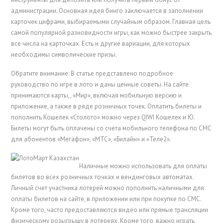
администрации. Основная идея бинго заключается в заполнении
карточек цифрами, выбираемыми случайным образом. Главная цель
самой популярной разновидности игры, как можно быстрее закрыть
все числа на карточках. Есть и другие вариации, для которых
необходимы символические призы.
Обратите внимание: В статье представлено подробное
руководство по игре в лото и даны ценные советы. На сайте
принимаются карты,, «Мир», включая мобильную версию и
приложение, а также в ряде розничных точек. Оплатить билеты и
пополнить Кошелек «Столото» можно через QIWI Кошелек и Ю.
Билеты могут быть оплачены со счета мобильного телефона по СМС
для абонентов «Мегафон», «МТС», «Билайн» и «Теле2».
Наличные можно использовать для оплаты
билетов во всех розничных точках и вендинговых автоматах.
Личный счет участника лотерей можно пополнить наличными для
оплаты билетов на сайте, в приложении или при покупке по СМС.
Кроме того, часто предоставляются видео или прямые трансляции
физическому розыгрышу в лотереях. Кроме того, важно играть