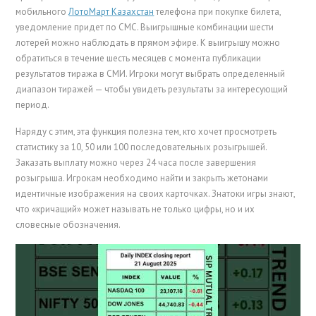
мобильного
ЛотоМарт Казахстан
телефона при покупке билета,
уведомление придет по СМС. Выигрышные комбинации шести
лотерей можно наблюдать в прямом эфире. К выигрышу можно
обратиться в течение шесть месяцев с момента публикации
результатов тиража в СМИ. Игроки могут выбрать определенный
диапазон тиражей — чтобы увидеть результаты за интересующий
период.
Наряду с этим, эта функция полезна тем, кто хочет просмотреть
статистику за 10, 50 или 100 последовательных розыгрышей.
Заказать выплату можно через 24 часа после завершения
розыгрыша. Игрокам необходимо найти и закрыть жетонами
идентичные изображения на своих карточках. Знатоки игры знают,
что «кричащий» может называть не только цифры, но и их
словесные обозначения.