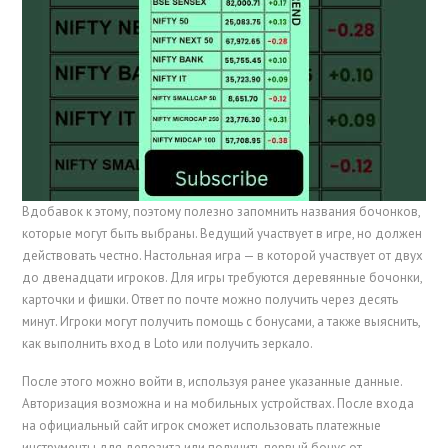
Вдобавок к этому, поэтому полезно запомнить названия бочонков,
которые могут быть выбраны. Ведущий участвует в игре, но должен
действовать честно. Настольная игра — в которой участвует от двух
до двенадцати игроков. Для игры требуются деревянные бочонки,
карточки и фишки. Ответ по почте можно получить через десять
минут. Игроки могут получить помощь с бонусами, а также выяснить,
как выполнить вход в Loto или получить зеркало.
После этого можно войти в, используя ранее указанные данные.
Авторизация возможна и на мобильных устройствах. После входа
на официальный сайт игрок сможет использовать платежные
инструменты для депозита или получить первый бонус от