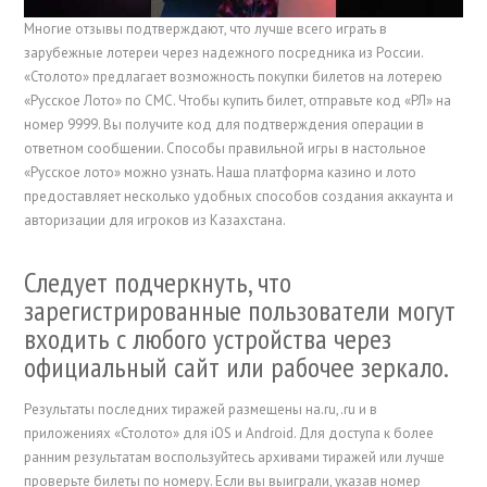
Многие отзывы подтверждают, что лучше всего играть в
зарубежные лотереи через надежного посредника из России.
«Столото» предлагает возможность покупки билетов на лотерею
«Русское Лото» по СМС. Чтобы купить билет, отправьте код «РЛ» на
номер 9999. Вы получите код для подтверждения операции в
ответном сообщении. Способы правильной игры в настольное
«Русское лото» можно узнать. Наша платформа казино и лото
предоставляет несколько удобных способов создания аккаунта и
авторизации для игроков из Казахстана.
Следует подчеркнуть, что
зарегистрированные пользователи могут
входить с любого устройства через
официальный сайт или рабочее зеркало.
Результаты последних тиражей размещены на.ru,.ru и в
приложениях «Столото» для iOS и Android. Для доступа к более
ранним результатам воспользуйтесь архивами тиражей или лучше
проверьте билеты по номеру. Если вы выиграли, указав номер