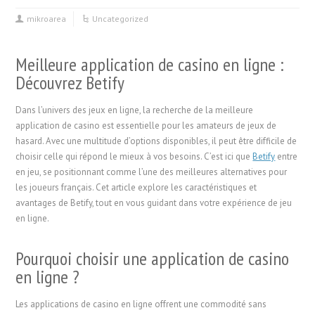
mikroarea
Uncategorized
Meilleure application de casino en ligne :
Découvrez Betify
Dans l’univers des jeux en ligne, la recherche de la meilleure
application de casino est essentielle pour les amateurs de jeux de
hasard. Avec une multitude d’options disponibles, il peut être difficile de
choisir celle qui répond le mieux à vos besoins. C’est ici que
Betify
entre
en jeu, se positionnant comme l’une des meilleures alternatives pour
les joueurs français. Cet article explore les caractéristiques et
avantages de Betify, tout en vous guidant dans votre expérience de jeu
en ligne.
Pourquoi choisir une application de casino
en ligne ?
Les applications de casino en ligne offrent une commodité sans