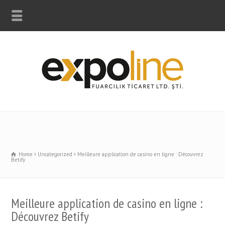
Home
Uncategorized
Meilleure application de casino en ligne : Découvrez
Betify
Meilleure application de casino en ligne :
Découvrez Betify