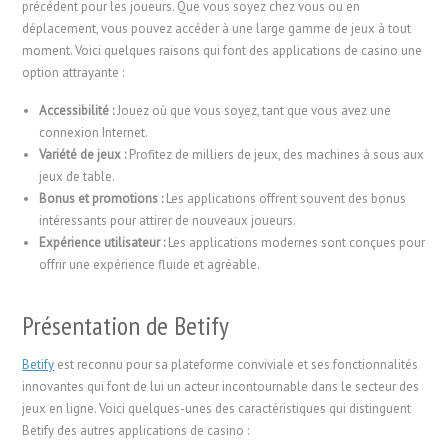
précédent pour les joueurs. Que vous soyez chez vous ou en
déplacement, vous pouvez accéder à une large gamme de jeux à tout
moment. Voici quelques raisons qui font des applications de casino une
option attrayante :
Accessibilité :
Jouez où que vous soyez, tant que vous avez une
connexion Internet.
Variété de jeux :
Profitez de milliers de jeux, des machines à sous aux
jeux de table.
Bonus et promotions :
Les applications offrent souvent des bonus
intéressants pour attirer de nouveaux joueurs.
Expérience utilisateur :
Les applications modernes sont conçues pour
offrir une expérience fluide et agréable.
Présentation de Betify
Betify
est reconnu pour sa plateforme conviviale et ses fonctionnalités
innovantes qui font de lui un acteur incontournable dans le secteur des
jeux en ligne. Voici quelques-unes des caractéristiques qui distinguent
Betify des autres applications de casino :