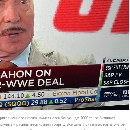
риглашенного игрока начисляются бонусы до 5000 тенге. Активная
получите и распишитесь крупный барыш. Все цены показываются из учётом