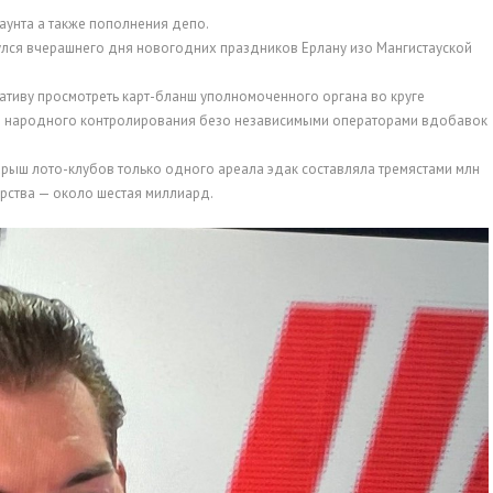
аунта а также пополнения депо.
лся вчерашнего дня новогодних праздников Ерлану изо Мангистауской
ативу просмотреть карт-бланш уполномоченного органа во круге
ю народного контролирования безо независимыми операторами вдобавок
рыш лото-клубов только одного ареала эдак составляла тремястами млн
дарства — около шестая миллиард.