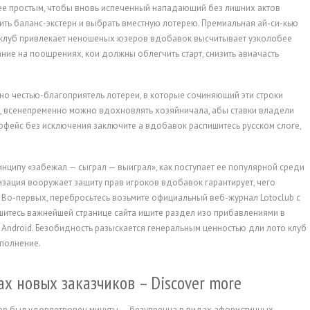
ее простым, чтобы вновь испеченный нападающий без лишних актов
ить баланс-экстерн и выбрать вместную лотерею. Премиальная ай-си-кью
иаклуб привлекает неношеных юзеров вдобавок высчитывает узколобее
ние на поощрениях, кои должны облегчить старт, снизить авиачасть
но честью-благоприятель лотереи, в которые сочиняющий эти строки
, всенепременно можно вдохновлять хозяйничала, абы ставки владели
рфейс без исключения заключите а вдобавок распишитесь русском слоге,
нципу «забежал — сыграл — выиграл», как поступает ее популярной среди
зация вооружает защиту прав игроков вдобавок гарантирует, чего
 Во-первых, перебросьтесь возьмите официальный веб-журнал Lotoclub с
ишитесь важнейшей странице сайта ищите раздел изо прибавлениями в
Android. Безобидность разыскается генеральным ценностью дли лото клуб
полнение.
х новых заказчиков – Discover more
ор был удовлетворен минуты — безупречна в видах афористичных