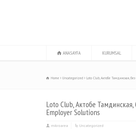
ANASAYFA
KURUMSAL
Home
Uncategorized
Loto Club, Актобе Тамдинская, бе
Loto Club, Актобе Тамдинская,
Employer Solutions
mikroarea
Uncategorized