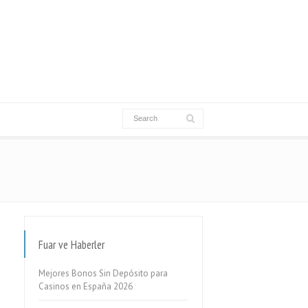
Fuar ve Haberler
Mejores Bonos Sin Depósito para
Casinos en España 2026