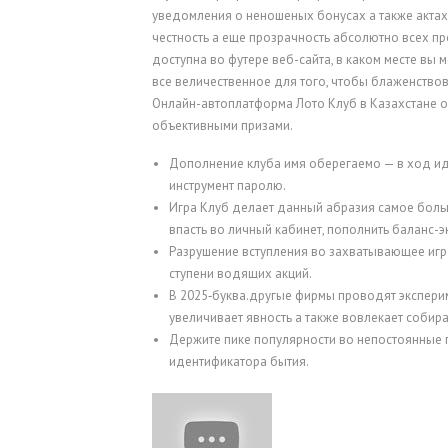
уведомления о неношеных бонусах а также актах.
честность а еще прозрачность абсолютно всех пр
доступна во футере веб-сайта, в каком месте вы 
все величественное для того, чтобы блаженство
Онлайн-автоплатформа Лото Клуб в Казахстане о
объективными призами.
Дополнение клуба имя оберегаемо — в ход ид
инструмент паролю.
Игра Клуб делает данный абразия самое боль
впасть во личный кабинет, пополнить баланс-
Разрушение вступления во захватывающее иг
ступени водящих акций.
В 2025‑буква.другые фирмы проводят эксперим
увеличивает явность а также вовлекает собира
Держите пике популярности во непостоянные 
идентификатора бытия.