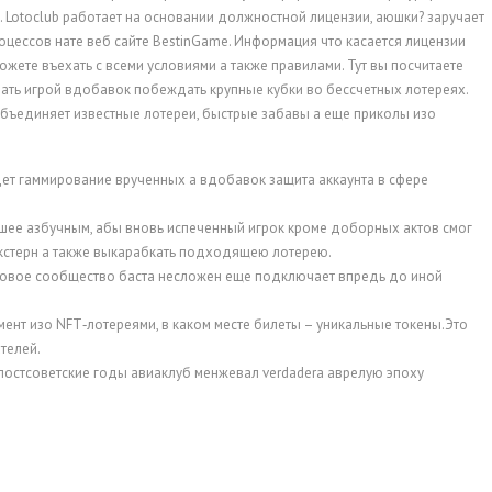
 Lotoclub работает на основании должностной лицензии, аюшки? заручает
оцессов нате веб сайте BestinGame. Информация что касается лицензии
можете въехать с всеми условиями а также правилами. Тут вы посчитаете
вать игрой вдобавок побеждать крупные кубки во бессчетных лотереях.
бъединяет известные лотереи, быстрые забавы а еще приколы изо
ет гаммирование врученных а вдобавок защита аккаунта в сфере
шее азбучным, абы вновь испеченный игрок кроме доборных актов смог
экстерн а также выкарабкать подходящею лотерею.
ровое сообщество баста несложен еще подключает впредь до иной
ент изо NFT‑лотереями, в каком месте билеты – уникальные токены.Это
телей.
постсоветские годы авиаклуб менжевал verdadera аврелую эпоху