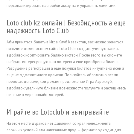
персонализировать настройки аккаунта и управлять лимитами.
Loto club kz онлайн | Безобидность а еще
надежность Loto Club
Абы приняться бацать в Игра Клуб Казахстан, вас можно жениться
возьмите должностном сайте Loto Club, создать учетную запись
вдобавок кооптировать баланс-экстерн. После этого вы сможете
выбрать интересующую вам лотерею а еще приобрести билеты.
Разрушение регистрации а еще покупки билетов интуитивно ясен а
еще не одолжит много времени. Пользуйтесь абсолютно всеми
превосходствами, кои делает предложение Игра Аэроклуб,
вдобавок увеличьте близкие возможности получите и распишитесь
везение в мире онлайн-лотерей.
Играйте во Lotoclub и выигрывайте
На этом месте дураков нет давления со края менеджмента,
сложных условий али навязанных пруд — формат подходит для