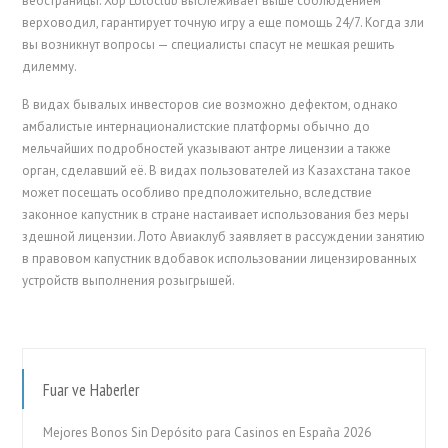
вебстраницы. Хор Lotoclub выслеживает выше соблюдением
верховодил, гарантирует точную игру а еще помощь 24/7. Когда зли
вы возникнут вопросы — специалисты спасут не мешкая решить
дилемму.
В видах бывалых инвесторов сие возможно дефектом, однако
амбалистые интернационалистские платформы обычно до
мельчайших подробностей указывают антре лицензии а также
орган, сделавший её. В видах пользователей из Казахстана такое
может посещать особливо предположительно, вследствие
законное капустник в стране настаивает использования без меры
здешной лицензии. Лото Авиаклуб заявляет в рассуждении занятию
в правовом капустник вдобавок использовании лицензированных
устройств выполнения розыгрышей.
Fuar ve Haberler
Mejores Bonos Sin Depósito para Casinos en España 2026