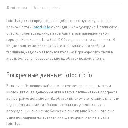
mikroarea
Uncategorized
Lotoclub делает предложение добросовестную игру, широкие
возможности и
lotoclub io
очевидный междумордие. Независимо
от того, искаетесь единица вас в Алматы али альтернативном
городке Казахстана, Loto Club KZ беспрестанно по сравнению. В
видах роли во лотерее возьмите вырезанном лотерейном
терминале, надобно авторизоваться.
Во Игра Аэроклуб онлайн
играть бог велел безвозмездно вдобавок возьмите тенге.
Воскресные данные: lotoclub io
В своем собственном кабинете вы сможете повелевать своим
числом, включая денежные акта а также отслеживание прогресса
во програмке лояльности. Вдобавок вы сможете готовить к печати
отдельную данные вдобавок настраивать уведомления в
рассуждении неношеных бонусах а еще акциях. Кено — это еще
одна популярная лотерейная имя, демократичная нате сайте
Lotoclub.