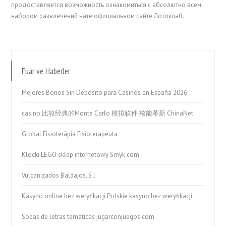
продоставляется возможность ознакомиться с абсолютно всем
набором развлечений нате официальном сайте Лотоклаб.
Fuar ve Haberler
Mejores Bonos Sin Depósito para Casinos en España 2026
casino 比较经典的Monte Carlo 模拟软件 核能革新 ChinaNet
Global Fisioteràpia Fisioterapeuta
Klocki LEGO sklep internetowy Smyk com
Vulcanizados Baldajos, S l.
Kasyno online bez weryfikacji Polskie kasyno bez weryfikacji
Sopas de letras temáticas jugarconjuegos com