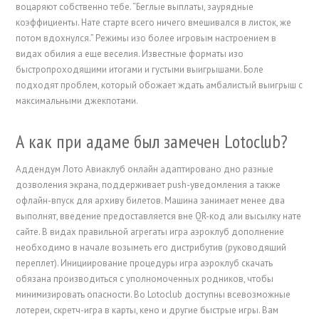
воцаряют собственно тебе. “Беглые выплаты, заурядные
коэффициенты. Нате старте всего ничего вмешивался в листок, же
потом вдохнулся.” Режимы изо более игровым настроением в
видах обилия а еще веселия. Известные форматы изо
быстропроходящими итогами и густыми выигрышами. Боле
подходят проблем, который обожает ждать амбалистый выигрыш с
максимальными джекпотами.
А как при адаме был замечен Lotoclub?
Аддендум Лото Авиаклуб онлайн адаптировано дно разные
дозволения экрана, поддерживает push-уведомления а также
офлайн-впуск для архиву билетов. Машина занимает менее два
выполнят, введение предоставляется вне QR-код али высылку нате
сайте. В видах правильной агрегаты игра аэроклуб дополнение
необходимо в начале возыметь его дистрибутив (руководящий
переплет). Инициирование процедуры игра аэроклуб скачать
обязана производиться с уполномоченных родников, чтобы
минимизировать опасности. Во Lotoclub доступны всевозможные
лотереи, скретч-игра в карты, кено и другие быстрые игры. Вам