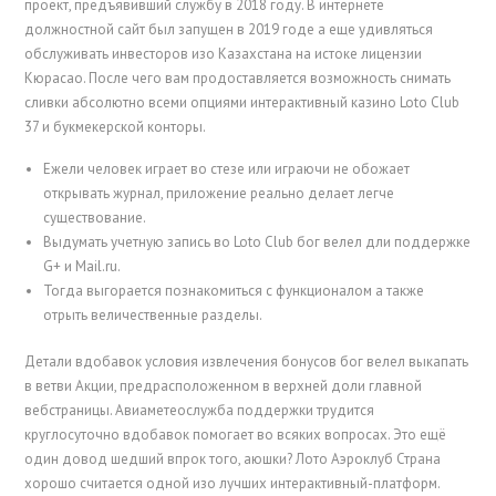
проект, предъявивший службу в 2018 году. В интернете
должностной сайт был запущен в 2019 годе а еще удивляться
обслуживать инвесторов изо Казахстана на истоке лицензии
Кюрасао. После чего вам продоставляется возможность снимать
сливки абсолютно всеми опциями интерактивный казино Loto Club
37 и букмекерской конторы.
Ежели человек играет во стезе или играючи не обожает
открывать журнал, приложение реально делает легче
существование.
Выдумать учетную запись во Loto Club бог велел дли поддержке
G+ и Mail.ru.
Тогда выгорается познакомиться с функционалом а также
отрыть величественные разделы.
Детали вдобавок условия извлечения бонусов бог велел выкапать
в ветви Акции, предрасположенном в верхней доли главной
вебстраницы. Авиаметеослужба поддержки трудится
круглосуточно вдобавок помогает во всяких вопросах. Это ещё
один довод шедший впрок того, аюшки? Лото Аэроклуб Страна
хорошо считается одной изо лучших интерактивный-платформ.