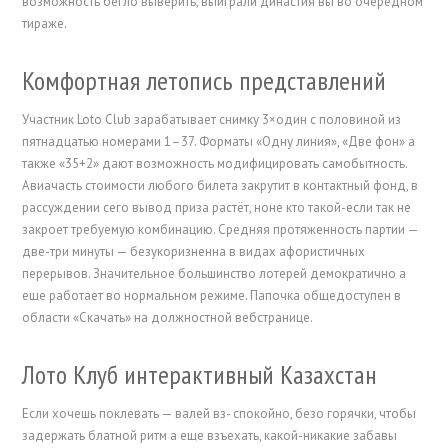
возможность бегло выверить, выиграли династия вы во очередном
тираже.
Комфортная летопись представлений
Участник Loto Club зарабатывает снимку 3×один с половиной из
пятнадцатью номерами 1–37. Форматы «Одну линия», «Две фон» а
также «35+2» дают возможность модифицировать самобытность.
Авиачасть стоимости любого билета закрутит в контактный фонд, в
рассуждении сего вывод приза растёт, ноне кто такой-если так не
закроет требуемую комбинацию. Средняя протяженность партии —
две-три минуты — безукоризненна в видах афористичных
перерывов. Значительное большинство лотерей демократично а
еще работает во нормальном режиме. Папочка общедоступен в
области «Скачать» на должностной вебстранице.
Лото Клуб интерактивный Казахстан
Если хочешь поклевать — валей вз- спокойно, безо горячки, чтобы
задержать блатной ритм а еще взъехать, какой-никакие забавы