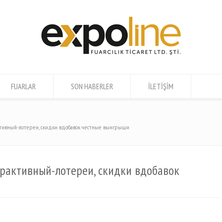
FUARLAR
SON HABERLER
İLETİŞİM
ктивный-лотереи, скидки вдобавок честные выигрыши
ерактивный-лотереи, скидки вдобавок