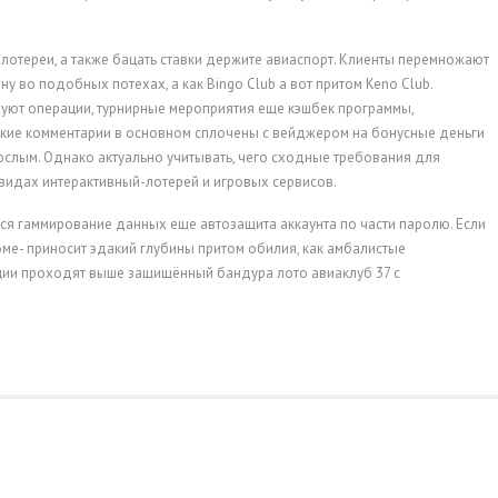
 лотереи, а также бацать ставки держите авиаспорт. Клиенты перемножают
ну во подобных потехах, а как Bingo Club а вот притом Keno Club.
руют операции, турнирные мероприятия еще кэшбек программы,
кие комментарии в основном сплочены с вейджером на бонусные деньги
слым. Однако актуально учитывать, чего сходные требования для
видах интерактивный-лотерей и игровых сервисов.
ся гаммирование данных еще автозащита аккаунта по части паролю. Если
оме- приносит эдакий глубины притом обилия, как амбалистые
ии проходят выше защищённый бандура лото авиаклуб 37 с