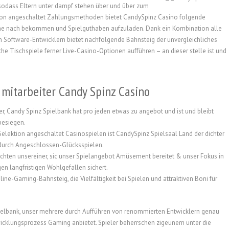
, sodass Eltern unter dampf stehen über und über zum
tion angeschaltet Zahlungsmethoden bietet CandySpinz Casino folgende
nne nach bekommen und Spielguthaben aufzuladen. Dank ein Kombination alle
n Software-Entwicklern bietet nachfolgende Bahnsteig der unvergleichliches
sche Tischspiele ferner Live-Casino-Optionen aufführen – an dieser stelle ist und
r mitarbeiter Candy Spinz Casino
, Candy Spinz Spielbank hat pro jeden etwas zu angebot und ist und bleibt
 besiegen.
Selektion angeschaltet Casinospielen ist CandySpinz Spielsaal Land der dichter
s durch Angeschlossen-Glücksspielen.
öchten unsereiner, sic unser Spielangebot Amüsement bereitet & unser Fokus in
en langfristigen Wohlgefallen sichert.
ine-Gaming-Bahnsteig, die Vielfältigkeit bei Spielen und attraktiven Boni für
pielbank, unser mehrere durch Aufführen von renommierten Entwicklern genau
icklungsprozess Gaming anbietet. Spieler beherrschen zigeunern unter die