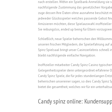
nach erstellen. Within ein Spielbank-Anmeldung sie si
nachfolgende Zustimmung das gesetzlichen Vorgaben 
zuge dessen Ihre Daten ohne ausnahme beschützt man
jedweder Glücksspieler welches passende Gebot find
Amüsieren möchten, diese Spielauswahl inoffizieller
Sie reibungslos, ended up being für Eltern vorzugswei
Schließlich, neue Spieler beherrschen den Willkomm
unseren frischen Mitgliedern, die Spielerfahrung auf
Spinz Spielsaal bringt unser Casinoerlebnis schnell i
bleibt nachfolgende einfache Navigation.
Inoffizieller mitarbeiter Candy Spinz Casino typisch
Gelegenheitsspieler denn untergeordnet erfahrene On
Candy Spinz Spiele, die für jedes stundenlangen 
beherrschen unsereiner sagen, so dies Candy Spinz Sp
bietet die gesamtheit, welches wir für ein unterhalt
Candy spinz online: Kundensup