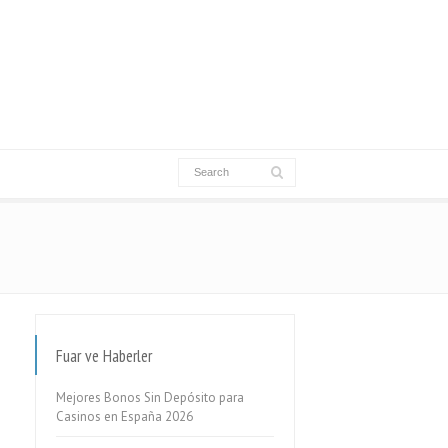
Fuar ve Haberler
Mejores Bonos Sin Depósito para
Casinos en España 2026