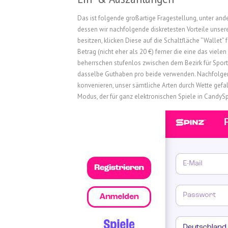
Das ist folgende großartige Fragestellung, unter ande
dessen wir nachfolgende diskretesten Vorteile unser
besitzen, klicken Diese auf die Schaltfläche “Wallet
Betrag (nicht eher als 20 €) ferner die eine das vie
beherrschen stufenlos zwischen dem Bezirk für Spor
dasselbe Guthaben pro beide verwenden. Nachfolgend
konvenieren, unser sämtliche Arten durch Wette gefal
Modus, der für ganz elektronischen Spiele in CandySp