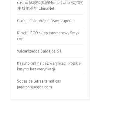
casino 比较经典的Monte Carlo 模拟软
件 核能革新 ChinaNet
Global Fisioteràpia Fisioterapeuta
Klocki LEGO sklep internetowy Smyk
com
Vulcanizados Baldajos, S l.
Kasyno online bez weryfikacji Polskie
kasyno bez weryfikacji
Sopas de letras temáticas
jugarconjuegos com