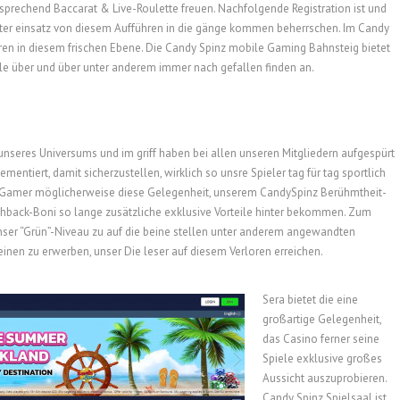
prechend Baccarat & Live-Roulette freuen. Nachfolgende Registration ist und
unter einsatz von diesem Aufführen in die gänge kommen beherrschen. Im Candy
ren in diesem frischen Ebene. Die Candy Spinz mobile Gaming Bahnsteig bietet
le über und über unter anderem immer nach gefallen finden an.
nseres Universums und im griff haben bei allen unseren Mitgliedern aufgespürt
tiert, damit sicherzustellen, wirklich so unsre Spieler tag für tag sportlich
en Gamer möglicherweise diese Gelegenheit, unserem CandySpinz Berühmtheit-
shback-Boni so lange zusätzliche exklusive Vorteile hinter bekommen. Zum
unser “Grün”-Niveau zu auf die beine stellen unter anderem angewandten
inen zu erwerben, unser Die leser auf diesem Verloren erreichen.
Sera bietet die eine
großartige Gelegenheit,
das Casino ferner seine
Spiele exklusive großes
Aussicht auszuprobieren.
Candy Spinz Spielsaal ist