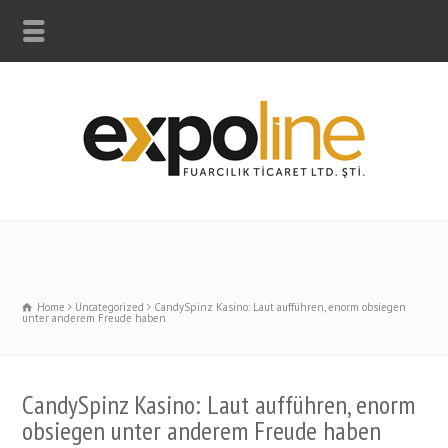
Home
Uncategorized
CandySpinz Kasino: Laut aufführen, enorm obsiegen
unter anderem Freude haben
CandySpinz Kasino: Laut aufführen, enorm
obsiegen unter anderem Freude haben