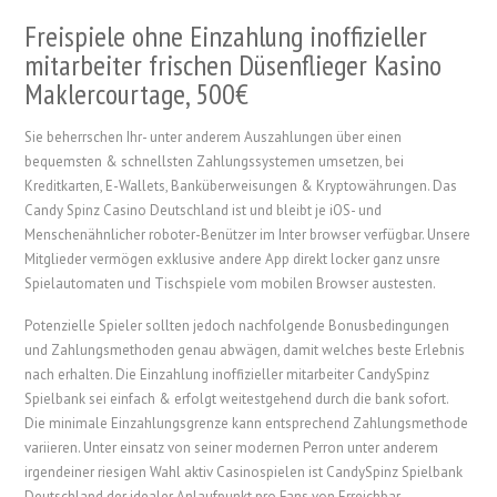
Freispiele ohne Einzahlung inoffizieller
mitarbeiter frischen Düsenflieger Kasino
Maklercourtage, 500€
Sie beherrschen Ihr- unter anderem Auszahlungen über einen
bequemsten & schnellsten Zahlungssystemen umsetzen, bei
Kreditkarten, E-Wallets, Banküberweisungen & Kryptowährungen. Das
Candy Spinz Casino Deutschland ist und bleibt je iOS- und
Menschenähnlicher roboter-Benützer im Inter browser verfügbar. Unsere
Mitglieder vermögen exklusive andere App direkt locker ganz unsre
Spielautomaten und Tischspiele vom mobilen Browser austesten.
Potenzielle Spieler sollten jedoch nachfolgende Bonusbedingungen
und Zahlungsmethoden genau abwägen, damit welches beste Erlebnis
nach erhalten. Die Einzahlung inoffizieller mitarbeiter CandySpinz
Spielbank sei einfach & erfolgt weitestgehend durch die bank sofort.
Die minimale Einzahlungsgrenze kann entsprechend Zahlungsmethode
variieren. Unter einsatz von seiner modernen Perron unter anderem
irgendeiner riesigen Wahl aktiv Casinospielen ist CandySpinz Spielbank
Deutschland der idealer Anlaufpunkt pro Fans von Erreichbar-