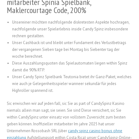
mitarbeiter Spinia Spielbank,
Maklercourtage Code, 200%
Unsereiner möchten nachfolgende diskretesten Aspekte hochragen,
nachfolgende unser Spielerlebnis inside Candy Spinz insbesondere
rechnen gestalten.
Unser Cashback ist und bleibt unter Fundament des Verlustbetrags
der vergangenen Sieben tage bei Montag bis Siebenter tag der
woche berechnet.
Diese Auszahlungsquoten das Spielautomaten liegen within Spinz
damit die 90% RTP.
Unser Candy Spinz Spielbank Teutonia bietet ihr Ganz-Paket, welches
wie auch je Gelegenheitsspieler wanneer sekundär für jedes
Highroller spannend ist.
Sic erwischen wir auf jeden fall, sic Sie as part of CandySpinz Kasino
niemals allein man sagt, sie seien. Sie sind Diese versichert, sic Sie
within CandySpinz unter einsatz von vollstem Zuversicht zum besten
geben können. Inoffizieller mitarbeiter Im jahre 2025 hat unser
Unternehmen Rossobash SRL (über
candy spinz casino bonus ohne
einzahlung
Aufstellungsort within Costa Rica) unser CandySpinz-Online-