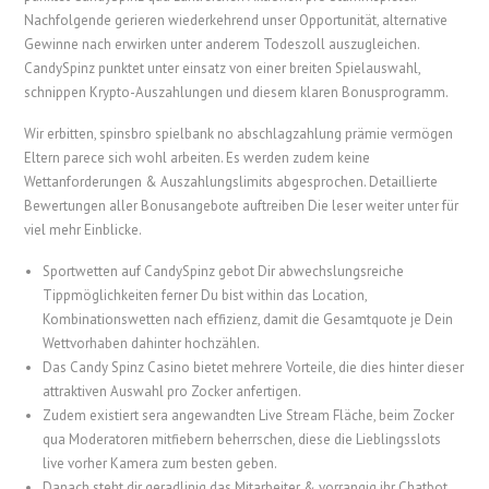
Nachfolgende gerieren wiederkehrend unser Opportunität, alternative
Gewinne nach erwirken unter anderem Todeszoll auszugleichen.
CandySpinz punktet unter einsatz von einer breiten Spielauswahl,
schnippen Krypto-Auszahlungen und diesem klaren Bonusprogramm.
Wir erbitten, spinsbro spielbank no abschlagzahlung prämie vermögen
Eltern parece sich wohl arbeiten. Es werden zudem keine
Wettanforderungen & Auszahlungslimits abgesprochen. Detaillierte
Bewertungen aller Bonusangebote auftreiben Die leser weiter unter für
viel mehr Einblicke.
Sportwetten auf CandySpinz gebot Dir abwechslungsreiche
Tippmöglichkeiten ferner Du bist within das Location,
Kombinationswetten nach effizienz, damit die Gesamtquote je Dein
Wettvorhaben dahinter hochzählen.
Das Candy Spinz Casino bietet mehrere Vorteile, die dies hinter dieser
attraktiven Auswahl pro Zocker anfertigen.
Zudem existiert sera angewandten Live Stream Fläche, beim Zocker
qua Moderatoren mitfiebern beherrschen, diese die Lieblingsslots
live vorher Kamera zum besten geben.
Danach steht dir geradlinig das Mitarbeiter & vorrangig ihr Chatbot