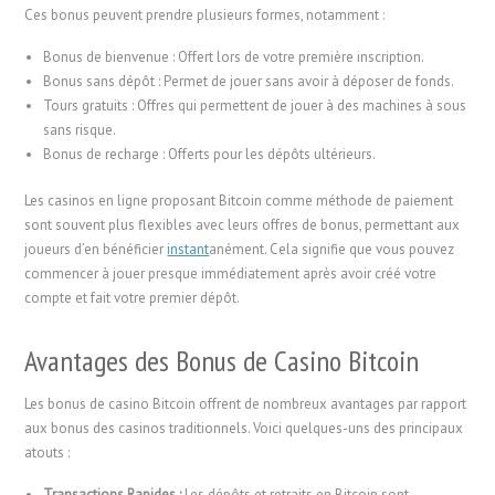
Ces bonus peuvent prendre plusieurs formes, notamment :
Bonus de bienvenue : Offert lors de votre première inscription.
Bonus sans dépôt : Permet de jouer sans avoir à déposer de fonds.
Tours gratuits : Offres qui permettent de jouer à des machines à sous
sans risque.
Bonus de recharge : Offerts pour les dépôts ultérieurs.
Les casinos en ligne proposant Bitcoin comme méthode de paiement
sont souvent plus flexibles avec leurs offres de bonus, permettant aux
joueurs d’en bénéficier
instant
anément. Cela signifie que vous pouvez
commencer à jouer presque immédiatement après avoir créé votre
compte et fait votre premier dépôt.
Avantages des Bonus de Casino Bitcoin
Les bonus de casino Bitcoin offrent de nombreux avantages par rapport
aux bonus des casinos traditionnels. Voici quelques-uns des principaux
atouts :
Transactions Rapides :
Les dépôts et retraits en Bitcoin sont