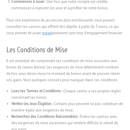
Commencez à Jouer :
Une fois que votre compte est crédité,
commencez à explorer les jeux et à profiter de votre bonus.
Pour une expérience de jeu encore plus enrichissante, vous pouvez
consulter les casinos qui offrent des dépôts à partir de 3 euros, ce qui
vous permet de jouer
instant
anément sans trop d’engagement financier.
Les Conditions de Mise
Il est essentiel de comprendre les conditions de mise associées aux
bonus de casino Bitcoin. Les exigences de mise déterminent combien
de fois vous devez miser le montant du bonus avant de pouvoir retirer
vos gains. Voici quelques conseils pour naviguer dans ces conditions :
Lisez les Termes et Conditions :
Chaque casino a ses propres règles
concernant les bonus.
Vérifiez les Jeux Éligibles :
Certains jeux peuvent ne pas contribuer de
manière égale aux exigences de mise.
Recherchez des Conditions Raisonnables :
Évitez les casinos avec
des exigences de mise excessives qui rendent difficile le retrait de
vos gains.