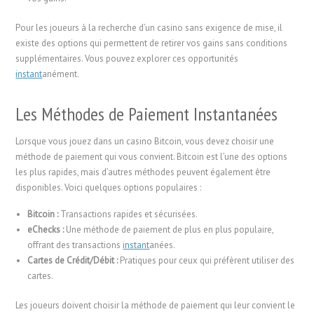
Pour les joueurs à la recherche d’un casino sans exigence de mise, il
existe des options qui permettent de retirer vos gains sans conditions
supplémentaires. Vous pouvez explorer ces opportunités
instant
anément.
Les Méthodes de Paiement Instantanées
Lorsque vous jouez dans un casino Bitcoin, vous devez choisir une
méthode de paiement qui vous convient. Bitcoin est l’une des options
les plus rapides, mais d’autres méthodes peuvent également être
disponibles. Voici quelques options populaires :
Bitcoin :
Transactions rapides et sécurisées.
eChecks :
Une méthode de paiement de plus en plus populaire,
offrant des transactions
instant
anées.
Cartes de Crédit/Débit :
Pratiques pour ceux qui préfèrent utiliser des
cartes.
Les joueurs doivent choisir la méthode de paiement qui leur convient le