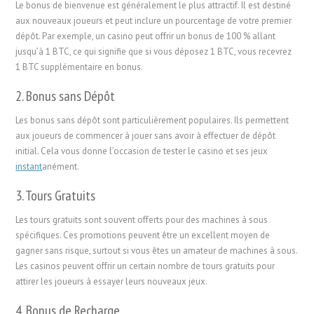
Le bonus de bienvenue est généralement le plus attractif. Il est destiné
aux nouveaux joueurs et peut inclure un pourcentage de votre premier
dépôt. Par exemple, un casino peut offrir un bonus de 100 % allant
jusqu’à 1 BTC, ce qui signifie que si vous déposez 1 BTC, vous recevrez
1 BTC supplémentaire en bonus.
2. Bonus sans Dépôt
Les bonus sans dépôt sont particulièrement populaires. Ils permettent
aux joueurs de commencer à jouer sans avoir à effectuer de dépôt
initial. Cela vous donne l’occasion de tester le casino et ses jeux
instant
anément.
3. Tours Gratuits
Les tours gratuits sont souvent offerts pour des machines à sous
spécifiques. Ces promotions peuvent être un excellent moyen de
gagner sans risque, surtout si vous êtes un amateur de machines à sous.
Les casinos peuvent offrir un certain nombre de tours gratuits pour
attirer les joueurs à essayer leurs nouveaux jeux.
4. Bonus de Recharge