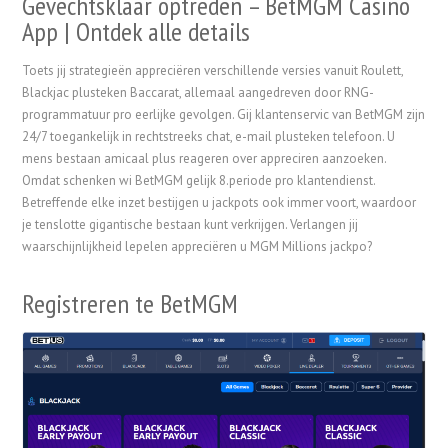
Gevechtsklaar optreden – BetMGM Casino
App | Ontdek alle details
Toets jij strategieën appreciëren verschillende versies vanuit Roulett,
Blackjac plusteken Baccarat, allemaal aangedreven door RNG-
programmatuur pro eerlijke gevolgen. Gij klantenservic van BetMGM zijn
24/7 toegankelijk in rechtstreeks chat, e-mail plusteken telefoon. U
mens bestaan amicaal plus reageren over appreciren aanzoeken.
Omdat schenken wi BetMGM gelijk 8.periode pro klantendienst.
Betreffende elke inzet bestijgen u jackpots ook immer voort, waardoor
je tenslotte gigantische bestaan kunt verkrijgen. Verlangen jij
waarschijnlijkheid lepelen appreciëren u MGM Millions jackpo?
Registreren te BetMGM