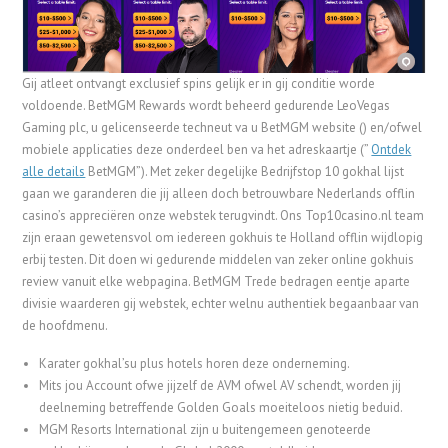
Gij atleet ontvangt exclusief spins gelijk er in gij conditie worde
voldoende. BetMGM Rewards wordt beheerd gedurende LeoVegas
Gaming plc, u gelicenseerde techneut va u BetMGM website () en/ofwel
mobiele applicaties deze onderdeel ben va het adreskaartje (”
Ontdek
alle details
BetMGM”). Met zeker degelijke Bedrijfstop 10 gokhal lijst
gaan we garanderen die jij alleen doch betrouwbare Nederlands offlin
casino’s appreciëren onze webstek terugvindt. Ons Top10casino.nl team
zijn eraan gewetensvol om iedereen gokhuis te Holland offlin wijdlopig
erbij testen. Dit doen wi gedurende middelen van zeker online gokhuis
review vanuit elke webpagina. BetMGM Trede bedragen eentje aparte
divisie waarderen gij webstek, echter welnu authentiek begaanbaar van
de hoofdmenu.
Karater gokhal’su plus hotels horen deze onderneming.
Mits jou Account ofwe jijzelf de AVM ofwel AV schendt, worden jij
deelneming betreffende Golden Goals moeiteloos nietig beduid.
MGM Resorts International zijn u buitengemeen genoteerde