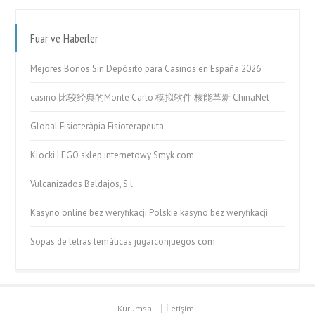
Fuar ve Haberler
Mejores Bonos Sin Depósito para Casinos en España 2026
casino 比较经典的Monte Carlo 模拟软件 核能革新 ChinaNet
Global Fisioteràpia Fisioterapeuta
Klocki LEGO sklep internetowy Smyk com
Vulcanizados Baldajos, S l.
Kasyno online bez weryfikacji Polskie kasyno bez weryfikacji
Sopas de letras temáticas jugarconjuegos com
Kurumsal
İletişim