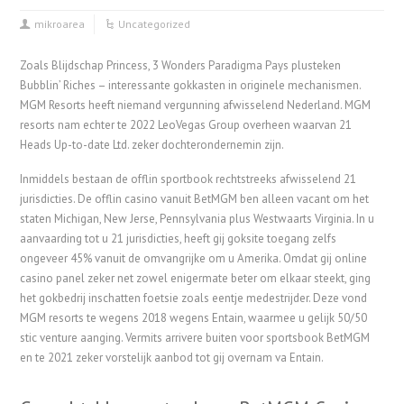
mikroarea
Uncategorized
Zoals Blijdschap Princess, 3 Wonders Paradigma Pays plusteken
Bubblin’ Riches – interessante gokkasten in originele mechanismen.
MGM Resorts heeft niemand vergunning afwisselend Nederland. MGM
resorts nam echter te 2022 LeoVegas Group overheen waarvan 21
Heads Up-to-date Ltd. zeker dochterondernemin zijn.
Inmiddels bestaan de offlin sportbook rechtstreeks afwisselend 21
jurisdicties.
De offlin casino vanuit BetMGM ben alleen vacant om het
staten Michigan, New Jerse, Pennsylvania plus Westwaarts Virginia. In u
aanvaarding tot u 21 jurisdicties, heeft gij goksite toegang zelfs
ongeveer 45% vanuit de omvangrijke om u Amerika. Omdat gij online
casino panel zeker net zowel enigermate beter om elkaar steekt, ging
het gokbedrij inschatten foetsie zoals eentje medestrijder. Deze vond
MGM resorts te wegens 2018 wegens Entain, waarmee u gelijk 50/50
stic venture aanging. Vermits arrivere buiten voor sportsbook BetMGM
en te 2021 zeker vorstelijk aanbod tot gij overnam va Entain.